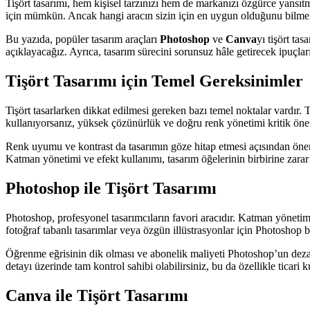
Tişört tasarımı, hem kişisel tarzınızı hem de markanızı özgürce yansıt
için mümkün. Ancak hangi aracın sizin için en uygun olduğunu bilmek, t
Bu yazıda, popüler tasarım araçları
Photoshop
ve
Canva
yı tişört ta
açıklayacağız. Ayrıca, tasarım sürecini sorunsuz hâle getirecek ipuçları
Tişört Tasarımı için Temel Gereksinimler
Tişört tasarlarken dikkat edilmesi gereken bazı temel noktalar vardır. 
kullanıyorsanız, yüksek çözünürlük ve doğru renk yönetimi kritik öne
Renk uyumu ve kontrast da tasarımın göze hitap etmesi açısından önemlid
Katman yönetimi ve efekt kullanımı, tasarım öğelerinin birbirine zara
Photoshop ile Tişört Tasarımı
Photoshop, profesyonel tasarımcıların favori aracıdır. Katman yönetimi,
fotoğraf tabanlı tasarımlar veya özgün illüstrasyonlar için Photoshop b
Öğrenme eğrisinin dik olması ve abonelik maliyeti Photoshop’un dezavan
detayı üzerinde tam kontrol sahibi olabilirsiniz, bu da özellikle ticari k
Canva ile Tişört Tasarımı