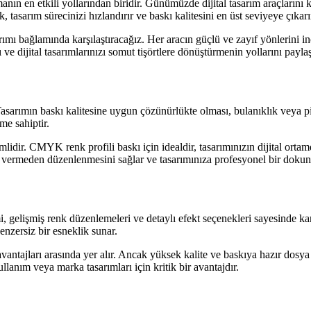
manın en etkili yollarından biridir. Günümüzde dijital tasarım araçların
asarım sürecinizi hızlandırır ve baskı kalitesini en üst seviyeye çıkarı
sarımı bağlamında karşılaştıracağız. Her aracın güçlü ve zayıf yönlerini
 ve dijital tasarımlarınızı somut tişörtlere dönüştürmenin yollarını payla
Tasarımın baskı kalitesine uygun çözünürlükte olması, bulanıklık veya pi
me sahiptir.
ir. CMYK renk profili baskı için idealdir, tasarımınızın dijital ortamda
r vermeden düzenlenmesini sağlar ve tasarımınıza profesyonel bir dokun
 gelişmiş renk düzenlemeleri ve detaylı efekt seçenekleri sayesinde karma
enzersiz bir esneklik sunar.
tajları arasında yer alır. Ancak yüksek kalite ve baskıya hazır dosya ür
ullanım veya marka tasarımları için kritik bir avantajdır.