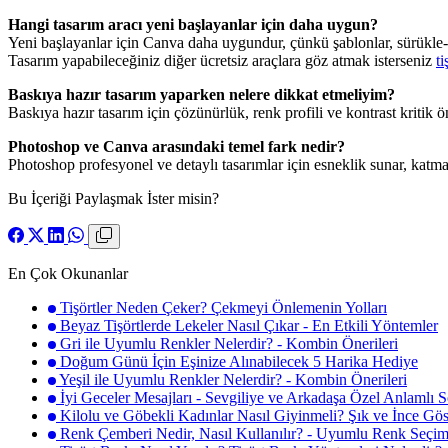
Hangi tasarım aracı yeni başlayanlar için daha uygun?
Yeni başlayanlar için Canva daha uygundur, çünkü şablonlar, sürükle-b
Tasarım yapabileceğiniz diğer ücretsiz araçlara göz atmak isterseniz
t
Baskıya hazır tasarım yaparken nelere dikkat etmeliyim?
Baskıya hazır tasarım için çözünürlük, renk profili ve kontrast kritik
Photoshop ve Canva arasındaki temel fark nedir?
Photoshop profesyonel ve detaylı tasarımlar için esneklik sunar, katman 
Bu İçeriği Paylaşmak İster misin?
En Çok Okunanlar
Tişörtler Neden Çeker? Çekmeyi Önlemenin Yolları
Beyaz Tişörtlerde Lekeler Nasıl Çıkar - En Etkili Yöntemler
Gri ile Uyumlu Renkler Nelerdir? - Kombin Önerileri
Doğum Günü İçin Eşinize Alınabilecek 5 Harika Hediye
Yeşil ile Uyumlu Renkler Nelerdir? - Kombin Önerileri
İyi Geceler Mesajları - Sevgiliye ve Arkadaşa Özel Anlamlı S
Kilolu ve Göbekli Kadınlar Nasıl Giyinmeli? Şık ve İnce Gös
Renk Çemberi Nedir, Nasıl Kullanılır? - Uyumlu Renk Seçim