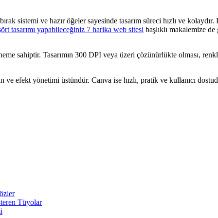
ırak sistemi ve hazır öğeler sayesinde tasarım süreci hızlı ve kolaydır.
işört tasarımı yapabileceğiniz 7 harika web sitesi
başlıklı makalemize de g
 öneme sahiptir. Tasarımın 300 DPI veya üzeri çözünürlükte olması, renk
ve efekt yönetimi üstündür. Canva ise hızlı, pratik ve kullanıcı dostudur
özler
teren Tüyolar
i