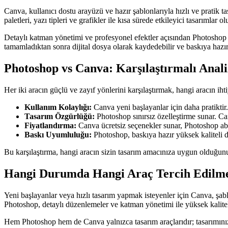
Canva, kullanıcı dostu arayüzü ve hazır şablonlarıyla hızlı ve pratik
paletleri, yazı tipleri ve grafikler ile kısa sürede etkileyici tasarımlar ol
Detaylı katman yönetimi ve profesyonel efektler açısından Photoshop
tamamladıktan sonra dijital dosya olarak kaydedebilir ve baskıya hazır h
Photoshop vs Canva: Karşılaştırmalı Anali
Her iki aracın güçlü ve zayıf yönlerini karşılaştırmak, hangi aracın i
Kullanım Kolaylığı:
Canva yeni başlayanlar için daha pratiktir
Tasarım Özgürlüğü:
Photoshop sınırsız özelleştirme sunar. Ca
Fiyatlandırma:
Canva ücretsiz seçenekler sunar, Photoshop abo
Baskı Uyumluluğu:
Photoshop, baskıya hazır yüksek kaliteli do
Bu karşılaştırma, hangi aracın sizin tasarım amacınıza uygun olduğun
Hangi Durumda Hangi Araç Tercih Edilme
Yeni başlayanlar veya hızlı tasarım yapmak isteyenler için Canva, şablo
Photoshop, detaylı düzenlemeler ve katman yönetimi ile yüksek kaliteli
Hem Photoshop hem de Canva yalnızca tasarım araçlarıdır; tasarımınızı