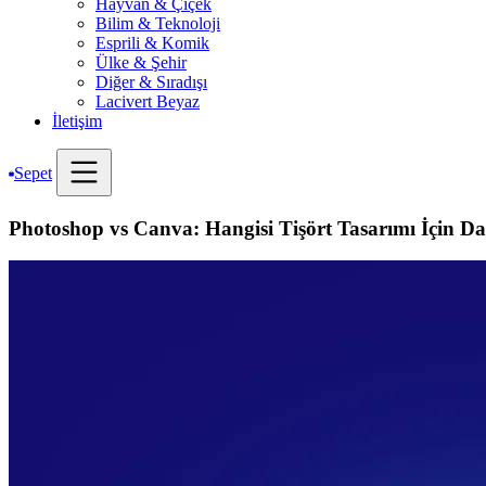
Hayvan & Çiçek
Bilim & Teknoloji
Esprili & Komik
Ülke & Şehir
Diğer & Sıradışı
Lacivert Beyaz
İletişim
Sepet
Photoshop vs Canva: Hangisi Tişört Tasarımı İçin Da