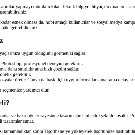
 tasarımlar yapmayı mümkün kılar. Teknik bilgiye ihtiyaç duymadan tasa
uşturabilirsiniz.
 kadar esnek olmasa da, hobi amaçlı kullanıcılar ve sosyal medya kamp
âle getirebilirsiniz.
z
htiyaçlarınıza uygun olduğunu görmenizi sağlar:
. Photoshop, profesyonel deneyim gerektirir.
nva daha sınırlıdır ama hızlı çözüm sağlar.
nelik gerektirir.
syalar üretir; Canva da baskı için uygun formatlar sunar ama detaylar sın
u seçmenize yardımcı olur.
li?
nlar ve hazır öğeler sayesinde tasarım süresini ciddi şekilde kısaltır. P
 tasarımlar sunar.
 tamamladıktan sonra Tişörthane’ye yükleyerek tişörtünüze bastırabilirs