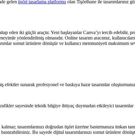
önde gelen
tişört tasarlama platformu
olan Tişörthane ile tasarımlarınız güv
hitap eden iki güçlü araçtır. Yeni başlayanlar Canva’yı tercih edebilir, p
neyimle yönlendirilmiş olmasıdır. Online tasarım aracımız, kullanıcıların
asarımlar somut ürünlere dönüşür ve kullanıcı memnuniyeti maksimum sev
iş efektler sunarak profesyonel ve baskıya hazır tasarımlar oluşturmanıza
grafikler sayesinde teknik bilgiye ihtiyaç duymadan etkileyici tasarımlar
almaz; tasarımlarınızı doğrudan tişört üzerine bastırmanıza imkan tanır
le bastırabilirsiniz. Bu sayede dijital tasarımlarınızı somut ürünlere dönü