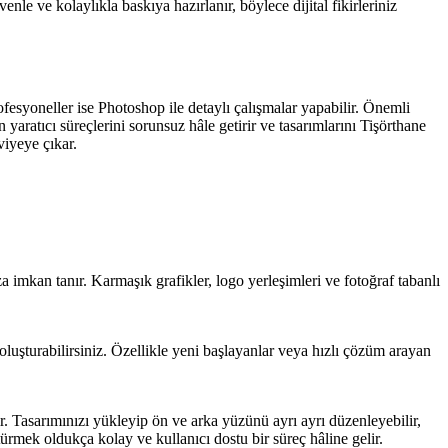
enle ve kolaylıkla baskıya hazırlanır, böylece dijital fikirleriniz
rofesyoneller ise Photoshop ile detaylı çalışmalar yapabilir. Önemli
 yaratıcı süreçlerini sorunsuz hâle getirir ve tasarımlarını Tişörthane
iyeye çıkar.
 imkan tanır. Karmaşık grafikler, logo yerleşimleri ve fotoğraf tabanlı
 oluşturabilirsiniz. Özellikle yeni başlayanlar veya hızlı çözüm arayan
. Tasarımınızı yükleyip ön ve arka yüzünü ayrı ayrı düzenleyebilir,
ştürmek oldukça kolay ve kullanıcı dostu bir süreç hâline gelir.