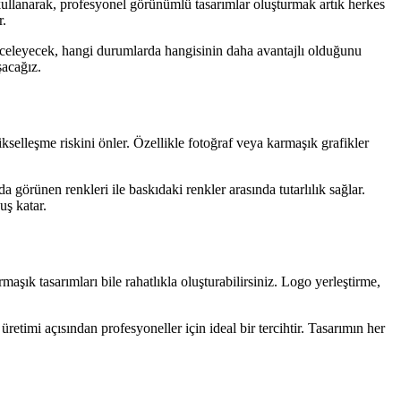
ı kullanarak, profesyonel görünümlü tasarımlar oluşturmak artık herkes
r.
 inceleyecek, hangi durumlarda hangisinin daha avantajlı olduğunu
şacağız.
kselleşme riskini önler. Özellikle fotoğraf veya karmaşık grafikler
 görünen renkleri ile baskıdaki renkler arasında tutarlılık sağlar.
uş katar.
şık tasarımları bile rahatlıkla oluşturabilirsiniz. Logo yerleştirme,
etimi açısından profesyoneller için ideal bir tercihtir. Tasarımın her