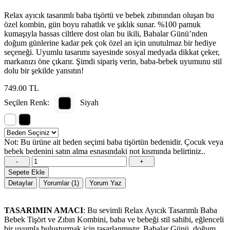
Relax ayıcık tasarımlı baba tişörtü ve bebek zıbınından oluşan bu
özel kombin, gün boyu rahatlık ve şıklık sunar. %100 pamuk
kumaşıyla hassas ciltlere dost olan bu ikili, Babalar Günü’nden
doğum günlerine kadar pek çok özel an için unutulmaz bir hediye
seçeneği. Uyumlu tasarımı sayesinde sosyal medyada dikkat çeker,
markanızı öne çıkarır. Şimdi sipariş verin, baba-bebek uyumunu stil
dolu bir şekilde yansıtın!
749.00 TL
Seçilen Renk:
Siyah
Not: Bu ürüne ait beden seçimi baba tişörtün bedenidir. Çocuk veya
bebek bedenini satın alma esnasındaki not kısmında belirtiniz..
-
+
Sepete Ekle
Detaylar
Yorumlar (1)
Yorum Yaz
TASARIMIN AMACI
: Bu sevimli Relax Ayıcık Tasarımlı Baba
Bebek Tişört ve Zıbın Kombini, baba ve bebeği stil sahibi, eğlenceli
bir uyumla buluşturmak için tasarlanmıştır. Babalar Günü, doğum