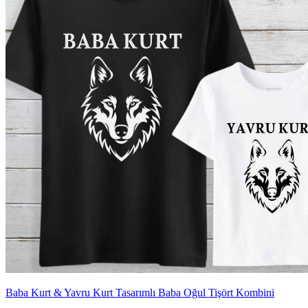
Baba Kurt & Yavru Kurt Tasarımlı Baba Oğul Tişört Kombini