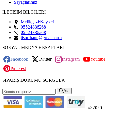
Sayaçlarımız
İLETİŞİM BİLGİLERİ
Melikgazi/Kayseri
05524886268
05524886268
tisorthane@gmail.com
SOSYAL MEDYA HESAPLARI
Facebook
Twitter
İnstagram
Youtube
Pinterest
SİPARİŞ DURUMU SORGULA
Ara
© 2026