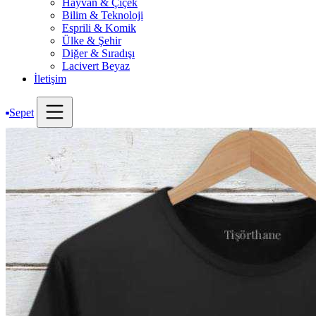
Hayvan & Çiçek
Bilim & Teknoloji
Esprili & Komik
Ülke & Şehir
Diğer & Sıradışı
Lacivert Beyaz
İletişim
Sepet