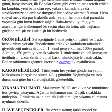
günü, baby shower, ilk Babalar Günü gibi özel anlarda tercih edilen
bu kombin; yeni baba olan eşe, yakın arkadaşlara ya da
sevdiklerinize anlamlı ve duygusal bir hediye alternatifi sunar. Hem
sosyal medyada paylaşılabilir anlar yaratır hem de rahat pamuklu
yapısıyla gün boyu konfor sağlar. Baba-bebek uyum giyimi
arayanlar için mükemmel bir seçim olan bu ürün, aile bağlarını
güçlendiren şık ve kullanışlı bir hediyedir.
ÜRÜN BİLGİSİ
: Set içeriğinde 1 adet yetişkin tişörtü ve 1 adet
bebek zıbını yer alır. Tişörtlerimiz erkek ve kadınların rahatlıkla
giyebileceği unisex üründür. 1. Sınıf penye kumaş, 100% pamuk –
A kalite, 150 gr/m, yuvarlak yakadır. Ürünlerimiz kaliteli kumaştan
üretilmiştir. Uzun ömürlü dijital baskı teknolojisiyle basılacaktır.
Beden tablomuzu görmek isterseniz
buraya
tıklayabilirsiniz.
KARGO BİLGİLERİ
: Türkiyenin her yerine gönderim yapılır.
Maksimum kargolama süresi 1-3 iş günüdür. Yoğunluğa ve stok
durumuna göre bu süre değişiklik gösterebilir.
YIKAMA TALİMATI
: Maksimum 30 °C sıcaklıkta ve mümkünse
ters çevirip yıkayınız. Ağartıcı kullanmayınız. Düşük sıcaklıkta
ütüleyiniz. Ürünlerin uzun ömürlü kullanımı için yıkama talimatına
uyulması önerilir.
İLAVE SEÇENEKLER
: Bu özel tasarımı; farklı model ve