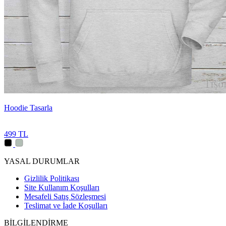
Hoodie Tasarla
499 TL
YASAL DURUMLAR
Gizlilik Politikası
Site Kullanım Koşulları
Mesafeli Satış Sözleşmesi
Teslimat ve İade Koşulları
BİLGİLENDİRME