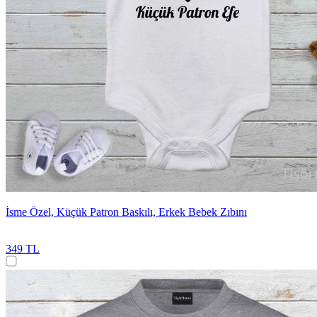
İsme Özel, Küçük Patron Baskılı, Erkek Bebek Zıbını
349 TL