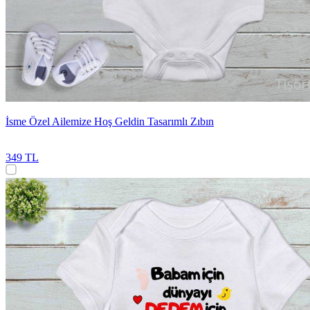
İsme Özel Ailemize Hoş Geldin Tasarımlı Zıbın
349 TL