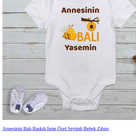
Annesinin Balı Baskılı İsme Özel Sevimli Bebek Zıbını