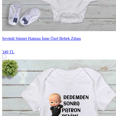
Sevimli Sünnet Hatırası İsme Özel Bebek Zıbını
349 TL