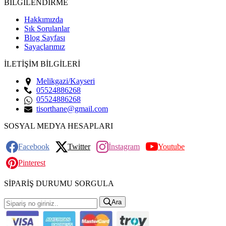
BİLGİLENDİRME
Hakkımızda
Sık Sorulanlar
Blog Sayfası
Sayaçlarımız
İLETİŞİM BİLGİLERİ
Melikgazi/Kayseri
05524886268
05524886268
tisorthane@gmail.com
SOSYAL MEDYA HESAPLARI
Facebook
Twitter
İnstagram
Youtube
Pinterest
SİPARİŞ DURUMU SORGULA
Ara