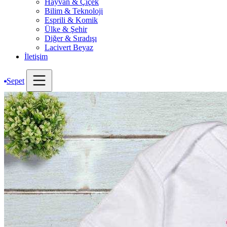
Hayvan & Çiçek
Bilim & Teknoloji
Esprili & Komik
Ülke & Şehir
Diğer & Sıradışı
Lacivert Beyaz
İletişim
Sepet