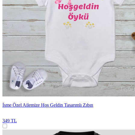
İsme Özel Ailemize Hoş Geldin Tasarımlı Zıbın
349 TL