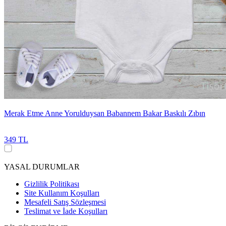
Merak Etme Anne Yorulduysan Babannem Bakar Baskılı Zıbın
349 TL
YASAL DURUMLAR
Gizlilik Politikası
Site Kullanım Koşulları
Mesafeli Satış Sözleşmesi
Teslimat ve İade Koşulları