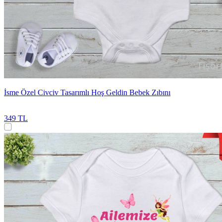
İsme Özel Civciv Tasarımlı Hoş Geldin Bebek Zıbını
349 TL