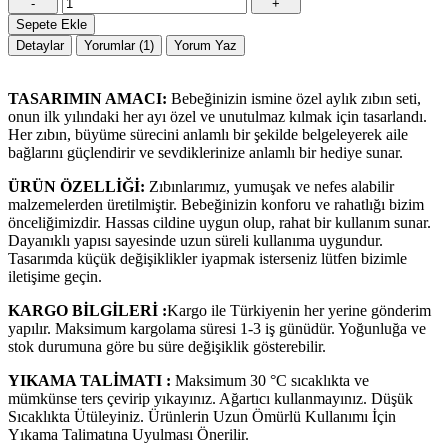
-
+
Sepete Ekle
Detaylar
Yorumlar (1)
Yorum Yaz
TASARIMIN AMACI:
Bebeğinizin ismine özel aylık zıbın seti,
onun ilk yılındaki her ayı özel ve unutulmaz kılmak için tasarlandı.
Her zıbın, büyüme sürecini anlamlı bir şekilde belgeleyerek aile
bağlarını güçlendirir ve sevdiklerinize anlamlı bir hediye sunar.
ÜRÜN ÖZELLİĞİ:
Zıbınlarımız, yumuşak ve nefes alabilir
malzemelerden üretilmiştir. Bebeğinizin konforu ve rahatlığı bizim
önceliğimizdir. Hassas cildine uygun olup, rahat bir kullanım sunar.
Dayanıklı yapısı sayesinde uzun süreli kullanıma uygundur.
Tasarımda küçük değişiklikler iyapmak isterseniz lütfen bizimle
iletişime geçin.
KARGO BİLGİLERİ :
Kargo ile Türkiyenin her yerine gönderim
yapılır. Maksimum kargolama süresi 1-3 iş günüdür. Yoğunluğa ve
stok durumuna göre bu süre değişiklik gösterebilir.
YIKAMA TALİMATI :
Maksimum 30 °C sıcaklıkta ve
mümkünse ters çevirip yıkayınız. Ağartıcı kullanmayınız. Düşük
Sıcaklıkta Ütüleyiniz. Ürünlerin Uzun Ömürlü Kullanımı İçin
Yıkama Talimatına Uyulması Önerilir.