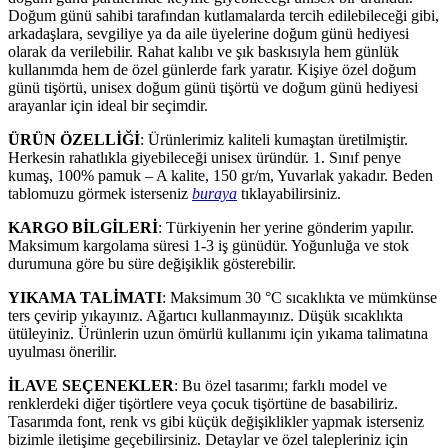
Doğum günü sahibi tarafından kutlamalarda tercih edilebileceği gibi,
arkadaşlara, sevgiliye ya da aile üyelerine doğum günü hediyesi
olarak da verilebilir. Rahat kalıbı ve şık baskısıyla hem günlük
kullanımda hem de özel günlerde fark yaratır. Kişiye özel doğum
günü tişörtü, unisex doğum günü tişörtü ve doğum günü hediyesi
arayanlar için ideal bir seçimdir.
ÜRÜN ÖZELLİĞİ
: Ürünlerimiz kaliteli kumaştan üretilmiştir.
Herkesin rahatlıkla giyebileceği unisex üründür. 1. Sınıf penye
kumaş, 100% pamuk – A kalite, 150 gr/m, Yuvarlak yakadır. Beden
tablomuzu görmek isterseniz
buraya
tıklayabilirsiniz.
KARGO BİLGİLERİ
: Türkiyenin her yerine gönderim yapılır.
Maksimum kargolama süresi 1-3 iş günüdür. Yoğunluğa ve stok
durumuna göre bu süre değişiklik gösterebilir.
YIKAMA TALİMATI
: Maksimum 30 °C sıcaklıkta ve mümkünse
ters çevirip yıkayınız. Ağartıcı kullanmayınız. Düşük sıcaklıkta
ütüleyiniz. Ürünlerin uzun ömürlü kullanımı için yıkama talimatına
uyulması önerilir.
İLAVE SEÇENEKLER
: Bu özel tasarımı; farklı model ve
renklerdeki diğer tişörtlere veya çocuk tişörtüne de basabiliriz.
Tasarımda font, renk vs gibi küçük değişiklikler yapmak isterseniz
bizimle iletişime geçebilirsiniz. Detaylar ve özel talepleriniz için