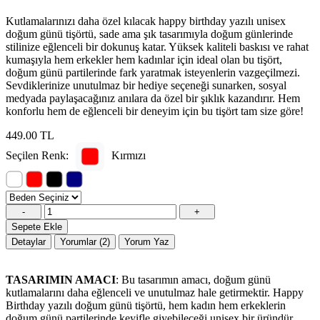
Kutlamalarınızı daha özel kılacak happy birthday yazılı unisex
doğum günü tişörtü, sade ama şık tasarımıyla doğum günlerinde
stilinize eğlenceli bir dokunuş katar. Yüksek kaliteli baskısı ve rahat
kumaşıyla hem erkekler hem kadınlar için ideal olan bu tişört,
doğum günü partilerinde fark yaratmak isteyenlerin vazgeçilmezi.
Sevdiklerinize unutulmaz bir hediye seçeneği sunarken, sosyal
medyada paylaşacağınız anılara da özel bir şıklık kazandırır. Hem
konforlu hem de eğlenceli bir deneyim için bu tişört tam size göre!
449.00 TL
Seçilen Renk:
Kırmızı
-
+
Sepete Ekle
Detaylar
Yorumlar (2)
Yorum Yaz
TASARIMIN AMACI
: Bu tasarımın amacı, doğum günü
kutlamalarını daha eğlenceli ve unutulmaz hale getirmektir. Happy
Birthday yazılı doğum günü tişörtü, hem kadın hem erkeklerin
doğum günü partilerinde keyifle giyebileceği unisex bir üründür.