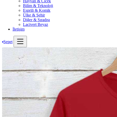
Hayvan & Çiçek
Bilim & Teknoloji
Esprili & Komik
Ülke & Şehir
Diğer & Sıradışı
Lacivert Beyaz
İletişim
Sepet