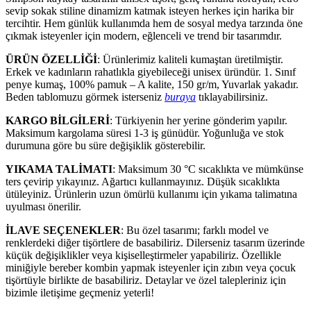
sevip sokak stiline dinamizm katmak isteyen herkes için harika bir
tercihtir. Hem günlük kullanımda hem de sosyal medya tarzında öne
çıkmak isteyenler için modern, eğlenceli ve trend bir tasarımdır.
ÜRÜN ÖZELLİĞİ
: Ürünlerimiz kaliteli kumaştan üretilmiştir.
Erkek ve kadınların rahatlıkla giyebileceği unisex üründür. 1. Sınıf
penye kumaş, 100% pamuk – A kalite, 150 gr/m, Yuvarlak yakadır.
Beden tablomuzu görmek isterseniz
buraya
tıklayabilirsiniz.
KARGO BİLGİLERİ
: Türkiyenin her yerine gönderim yapılır.
Maksimum kargolama süresi 1-3 iş günüdür. Yoğunluğa ve stok
durumuna göre bu süre değişiklik gösterebilir.
YIKAMA TALİMATI
: Maksimum 30 °C sıcaklıkta ve mümkünse
ters çevirip yıkayınız. Ağartıcı kullanmayınız. Düşük sıcaklıkta
ütüleyiniz. Ürünlerin uzun ömürlü kullanımı için yıkama talimatına
uyulması önerilir.
İLAVE SEÇENEKLER
: Bu özel tasarımı; farklı model ve
renklerdeki diğer tişörtlere de basabiliriz. Dilerseniz tasarım üzerinde
küçük değişiklikler veya kişiselleştirmeler yapabiliriz. Özellikle
miniğiyle bereber kombin yapmak isteyenler için zıbın veya çocuk
tişörtüyle birlikte de basabiliriz. Detaylar ve özel talepleriniz için
bizimle iletişime geçmeniz yeterli!