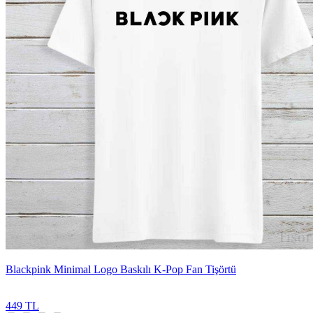
Blackpink Minimal Logo Baskılı K-Pop Fan Tişörtü
449 TL