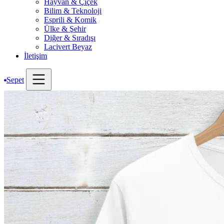
Hayvan & Çiçek
Bilim & Teknoloji
Esprili & Komik
Ülke & Şehir
Diğer & Sıradışı
Lacivert Beyaz
İletişim
Sepet