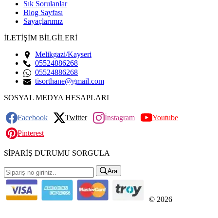
Sık Sorulanlar
Blog Sayfası
Sayaçlarımız
İLETİŞİM BİLGİLERİ
Melikgazi/Kayseri
05524886268
05524886268
tisorthane@gmail.com
SOSYAL MEDYA HESAPLARI
Facebook
Twitter
İnstagram
Youtube
Pinterest
SİPARİŞ DURUMU SORGULA
Ara
© 2026