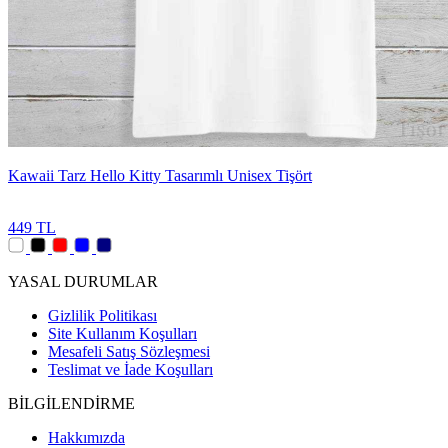
Kawaii Tarz Hello Kitty Tasarımlı Unisex Tişört
449 TL
YASAL DURUMLAR
Gizlilik Politikası
Site Kullanım Koşulları
Mesafeli Satış Sözleşmesi
Teslimat ve İade Koşulları
BİLGİLENDİRME
Hakkımızda