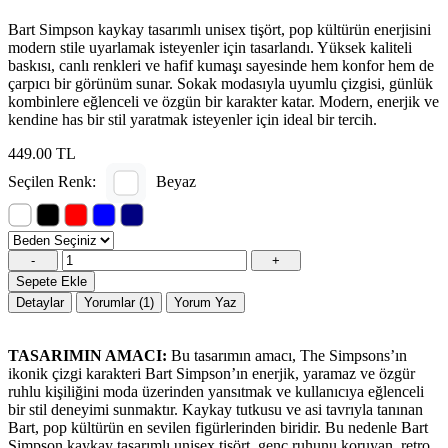
Bart Simpson kaykay tasarımlı unisex tişört, pop kültürün enerjisini
modern stile uyarlamak isteyenler için tasarlandı. Yüksek kaliteli
baskısı, canlı renkleri ve hafif kumaşı sayesinde hem konfor hem de
çarpıcı bir görünüm sunar. Sokak modasıyla uyumlu çizgisi, günlük
kombinlere eğlenceli ve özgün bir karakter katar. Modern, enerjik ve
kendine has bir stil yaratmak isteyenler için ideal bir tercih.
449.00 TL
Seçilen Renk:
Beyaz
-
+
Sepete Ekle
Detaylar
Yorumlar (1)
Yorum Yaz
TASARIMIN AMACI:
Bu tasarımın amacı, The Simpsons’ın
ikonik çizgi karakteri Bart Simpson’ın enerjik, yaramaz ve özgür
ruhlu kişiliğini moda üzerinden yansıtmak ve kullanıcıya eğlenceli
bir stil deneyimi sunmaktır. Kaykay tutkusu ve asi tavrıyla tanınan
Bart, pop kültürün en sevilen figürlerinden biridir. Bu nedenle Bart
Simpson kaykay tasarımlı unisex tişört, genç ruhunu koruyan, retro