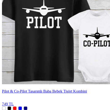
Pilot & Co-Pilot Tasarımlı Baba Bebek Tişört Kombini
749 TL