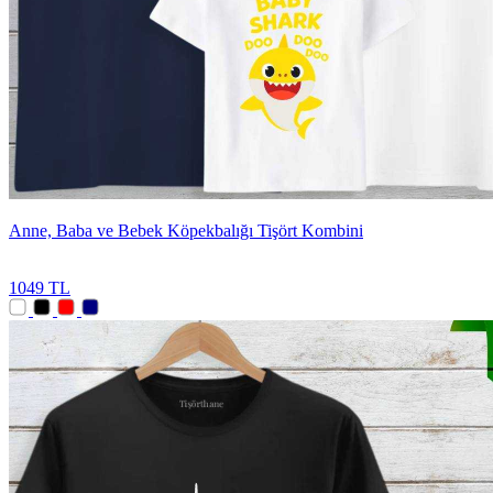
Anne, Baba ve Bebek Köpekbalığı Tişört Kombini
1049 TL