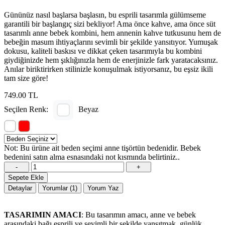
Gününüz nasıl başlarsa başlasın, bu esprili tasarımla gülümseme
garantili bir başlangıç sizi bekliyor! Ama önce kahve, ama önce süt
tasarımlı anne bebek kombini, hem annenin kahve tutkusunu hem de
bebeğin masum ihtiyaçlarını sevimli bir şekilde yansıtıyor. Yumuşak
dokusu, kaliteli baskısı ve dikkat çeken tasarımıyla bu kombini
giydiğinizde hem şıklığınızla hem de enerjinizle fark yaratacaksınız.
Anılar biriktirirken stilinizle konuşulmak istiyorsanız, bu eşsiz ikili
tam size göre!
749.00 TL
Seçilen Renk:
Beyaz
Not: Bu ürüne ait beden seçimi anne tişörtün bedenidir. Bebek
bedenini satın alma esnasındaki not kısmında belirtiniz..
-
+
Sepete Ekle
Detaylar
Yorumlar (1)
Yorum Yaz
TASARIMIN AMACI
: Bu tasarımın amacı, anne ve bebek
arasındaki bağı esprili ve sevimli bir şekilde yansıtmak, günlük