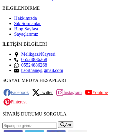
BİLGİLENDİRME
Hakkımızda
Sık Sorulanlar
Blog Sayfası
Sayaçlarımız
İLETİŞİM BİLGİLERİ
Melikgazi/Kayseri
05524886268
05524886268
tisorthane@gmail.com
SOSYAL MEDYA HESAPLARI
Facebook
Twitter
İnstagram
Youtube
Pinterest
SİPARİŞ DURUMU SORGULA
Ara