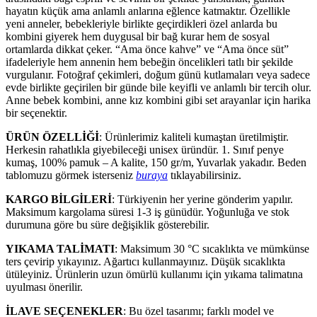
hayatın küçük ama anlamlı anlarına eğlence katmaktır. Özellikle
yeni anneler, bebekleriyle birlikte geçirdikleri özel anlarda bu
kombini giyerek hem duygusal bir bağ kurar hem de sosyal
ortamlarda dikkat çeker. “Ama önce kahve” ve “Ama önce süt”
ifadeleriyle hem annenin hem bebeğin öncelikleri tatlı bir şekilde
vurgulanır. Fotoğraf çekimleri, doğum günü kutlamaları veya sadece
evde birlikte geçirilen bir günde bile keyifli ve anlamlı bir tercih olur.
Anne bebek kombini, anne kız kombini gibi set arayanlar için harika
bir seçenektir.
ÜRÜN ÖZELLİĞİ
: Ürünlerimiz kaliteli kumaştan üretilmiştir.
Herkesin rahatlıkla giyebileceği unisex üründür. 1. Sınıf penye
kumaş, 100% pamuk – A kalite, 150 gr/m, Yuvarlak yakadır. Beden
tablomuzu görmek isterseniz
buraya
tıklayabilirsiniz.
KARGO BİLGİLERİ
: Türkiyenin her yerine gönderim yapılır.
Maksimum kargolama süresi 1-3 iş günüdür. Yoğunluğa ve stok
durumuna göre bu süre değişiklik gösterebilir.
YIKAMA TALİMATI
: Maksimum 30 °C sıcaklıkta ve mümkünse
ters çevirip yıkayınız. Ağartıcı kullanmayınız. Düşük sıcaklıkta
ütüleyiniz. Ürünlerin uzun ömürlü kullanımı için yıkama talimatına
uyulması önerilir.
İLAVE SEÇENEKLER
: Bu özel tasarımı; farklı model ve