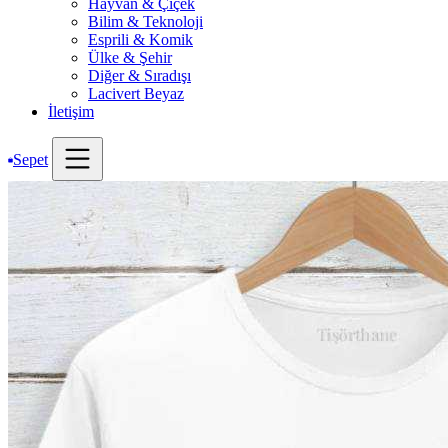
Hayvan & Çiçek
Bilim & Teknoloji
Esprili & Komik
Ülke & Şehir
Diğer & Sıradışı
Lacivert Beyaz
İletişim
Sepet