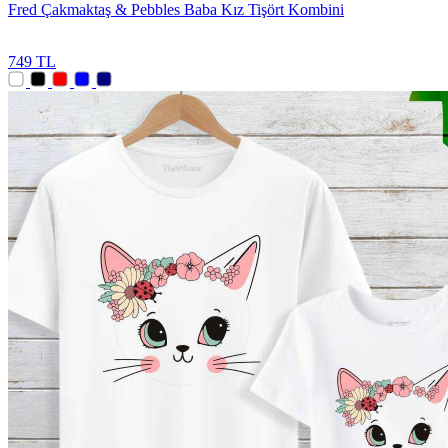
Fred Çakmaktaş & Pebbles Baba Kız Tişört Kombini
749 TL