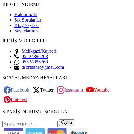
BİLGİLENDİRME
Hakkımızda
Sık Sorulanlar
Blog Sayfası
Sayaçlarımız
İLETİŞİM BİLGİLERİ
Melikgazi/Kayseri
05524886268
05524886268
tisorthane@gmail.com
SOSYAL MEDYA HESAPLARI
Facebook
Twitter
İnstagram
Youtube
Pinterest
SİPARİŞ DURUMU SORGULA
Ara