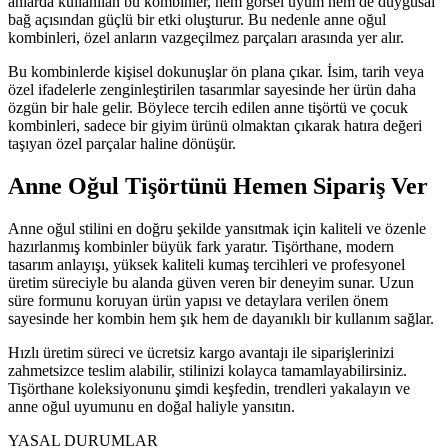
anlarda kullanılan bu kombinler, hem görsel uyum hem de duygusal
bağ açısından güçlü bir etki oluşturur. Bu nedenle anne oğul
kombinleri, özel anların vazgeçilmez parçaları arasında yer alır.
Bu kombinlerde kişisel dokunuşlar ön plana çıkar. İsim, tarih veya
özel ifadelerle zenginleştirilen tasarımlar sayesinde her ürün daha
özgün bir hale gelir. Böylece tercih edilen anne tişörtü ve çocuk
kombinleri, sadece bir giyim ürünü olmaktan çıkarak hatıra değeri
taşıyan özel parçalar haline dönüşür.
Anne Oğul Tişörtünü Hemen Sipariş Ver
Anne oğul stilini en doğru şekilde yansıtmak için kaliteli ve özenle
hazırlanmış kombinler büyük fark yaratır. Tişörthane, modern
tasarım anlayışı, yüksek kaliteli kumaş tercihleri ve profesyonel
üretim süreciyle bu alanda güven veren bir deneyim sunar. Uzun
süre formunu koruyan ürün yapısı ve detaylara verilen önem
sayesinde her kombin hem şık hem de dayanıklı bir kullanım sağlar.
Hızlı üretim süreci ve ücretsiz kargo avantajı ile siparişlerinizi
zahmetsizce teslim alabilir, stilinizi kolayca tamamlayabilirsiniz.
Tişörthane koleksiyonunu şimdi keşfedin, trendleri yakalayın ve
anne oğul uyumunu en doğal haliyle yansıtın.
YASAL DURUMLAR