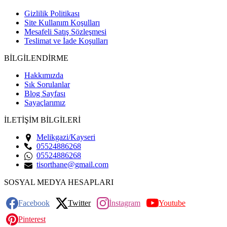
Gizlilik Politikası
Site Kullanım Koşulları
Mesafeli Satış Sözleşmesi
Teslimat ve İade Koşulları
BİLGİLENDİRME
Hakkımızda
Sık Sorulanlar
Blog Sayfası
Sayaçlarımız
İLETİŞİM BİLGİLERİ
Melikgazi/Kayseri
05524886268
05524886268
tisorthane@gmail.com
SOSYAL MEDYA HESAPLARI
Facebook
Twitter
İnstagram
Youtube
Pinterest