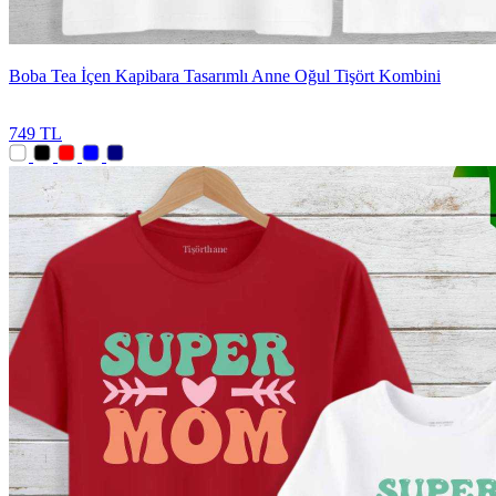
Boba Tea İçen Kapibara Tasarımlı Anne Oğul Tişört Kombini
749 TL