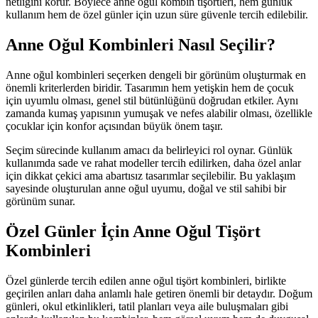
netliğini korur. Böylece anne oğul kombin tişörtleri, hem günlük
kullanım hem de özel günler için uzun süre güvenle tercih edilebilir.
Anne Oğul Kombinleri Nasıl Seçilir?
Anne oğul kombinleri seçerken dengeli bir görünüm oluşturmak en
önemli kriterlerden biridir. Tasarımın hem yetişkin hem de çocuk
için uyumlu olması, genel stil bütünlüğünü doğrudan etkiler. Aynı
zamanda kumaş yapısının yumuşak ve nefes alabilir olması, özellikle
çocuklar için konfor açısından büyük önem taşır.
Seçim sürecinde kullanım amacı da belirleyici rol oynar. Günlük
kullanımda sade ve rahat modeller tercih edilirken, daha özel anlar
için dikkat çekici ama abartısız tasarımlar seçilebilir. Bu yaklaşım
sayesinde oluşturulan anne oğul uyumu, doğal ve stil sahibi bir
görünüm sunar.
Özel Günler İçin Anne Oğul Tişört
Kombinleri
Özel günlerde tercih edilen anne oğul tişört kombinleri, birlikte
geçirilen anları daha anlamlı hale getiren önemli bir detaydır. Doğum
günleri, okul etkinlikleri, tatil planları veya aile buluşmaları gibi