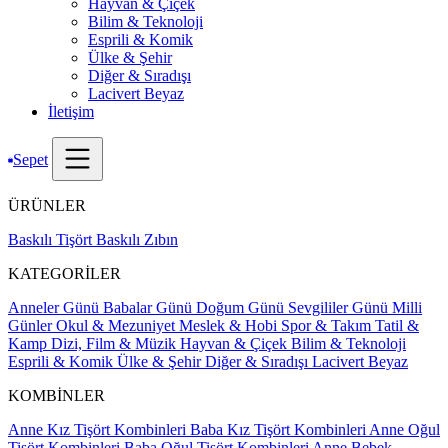
Hayvan & Çiçek
Bilim & Teknoloji
Esprili & Komik
Ülke & Şehir
Diğer & Sıradışı
Lacivert Beyaz
İletişim
Sepet
ÜRÜNLER
Baskılı Tişört
Baskılı Zıbın
KATEGORİLER
Anneler Günü
Babalar Günü
Doğum Günü
Sevgililer Günü
Milli
Günler
Okul & Mezuniyet
Meslek & Hobi
Spor & Takım
Tatil &
Kamp
Dizi, Film & Müzik
Hayvan & Çiçek
Bilim & Teknoloji
Esprili & Komik
Ülke & Şehir
Diğer & Sıradışı
Lacivert Beyaz
KOMBİNLER
Anne Kız Tişört Kombinleri
Baba Kız Tişört Kombinleri
Anne Oğul
Tişört Kombinleri
Baba Oğul Tişört Kombinleri
Anne Bebek