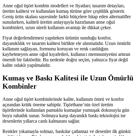
Anne oğul tişört kombin modelleri ve fiyatları; tasarım detayları,
üretim kalitesi ve kullanılan kumaş türüne göre çeşitlilik gösterir.
Geniş ürün skalası sayesinde farklı bütçelere hitap eden alternatifler
sunulurken, kaliteli üretim anlayışıyla hazırlanan anne oğul
kombinleri, uzun süreli kullanım avantajı ile dikkat çeker.
Fiyat değerlendirmesi yapılırken ürünün sunduğu konfor,
dayanıklılık ve tasarım kalitesi birlikte ele alınmalıdır. Uzun ömürlü
kullanım sağlayan, formunu koruyan ve renk canlılığını
kaybetmeyen anne oğul kıyafetleri, kullanıcı memnuniyetini artıran
önemli bir faktördür. Bu nedenle doğru seçim, yalnızca fiyat değil
kalite odaklı yapılmalıdır.
Kumaş ve Baskı Kalitesi ile Uzun Ömürlü
Kombinler
Anne oğul tişört kombinlerinde kalite, kullanım ömrü ve konfor
açısından kritik öneme sahiptir. Tişörthane’nin özel üretim
tişörtlerinde kullanılan pamuklu kumaşlar yumuşak dokusuyla gün
boyu rahatlık sunar. Solmaya karşı dayanıklı baskı teknolojisi ise
desenlerin yıllarca canlı kalmasını sağlar.
Renkler yıkamayla solmaz, baskılar çatlamaz ve desenler ilk günkü