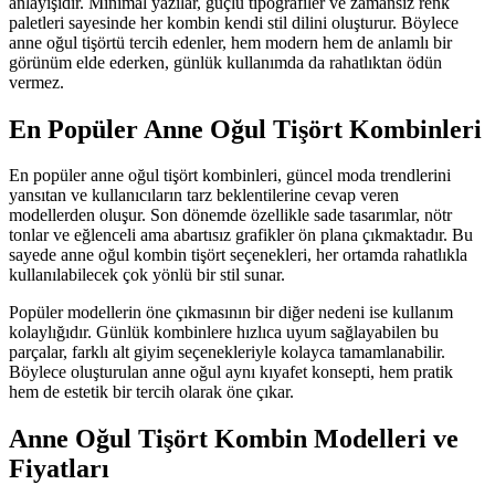
anlayışıdır. Minimal yazılar, güçlü tipografiler ve zamansız renk
paletleri sayesinde her kombin kendi stil dilini oluşturur. Böylece
anne oğul tişörtü tercih edenler, hem modern hem de anlamlı bir
görünüm elde ederken, günlük kullanımda da rahatlıktan ödün
vermez.
En Popüler Anne Oğul Tişört Kombinleri
En popüler anne oğul tişört kombinleri, güncel moda trendlerini
yansıtan ve kullanıcıların tarz beklentilerine cevap veren
modellerden oluşur. Son dönemde özellikle sade tasarımlar, nötr
tonlar ve eğlenceli ama abartısız grafikler ön plana çıkmaktadır. Bu
sayede anne oğul kombin tişört seçenekleri, her ortamda rahatlıkla
kullanılabilecek çok yönlü bir stil sunar.
Popüler modellerin öne çıkmasının bir diğer nedeni ise kullanım
kolaylığıdır. Günlük kombinlere hızlıca uyum sağlayabilen bu
parçalar, farklı alt giyim seçenekleriyle kolayca tamamlanabilir.
Böylece oluşturulan anne oğul aynı kıyafet konsepti, hem pratik
hem de estetik bir tercih olarak öne çıkar.
Anne Oğul Tişört Kombin Modelleri ve
Fiyatları