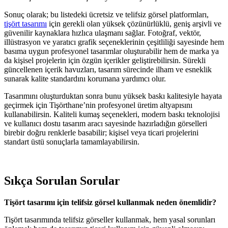
Sonuç olarak; bu listedeki ücretsiz ve telifsiz görsel platformları,
tişört tasarımı
için gerekli olan yüksek çözünürlüklü, geniş arşivli ve
güvenilir kaynaklara hızlıca ulaşmanı sağlar. Fotoğraf, vektör,
illüstrasyon ve yaratıcı grafik seçeneklerinin çeşitliliği sayesinde hem
basıma uygun profesyonel tasarımlar oluşturabilir hem de marka ya
da kişisel projelerin için özgün içerikler geliştirebilirsin. Sürekli
güncellenen içerik havuzları, tasarım sürecinde ilham ve esneklik
sunarak kalite standardını korumana yardımcı olur.
Tasarımını oluşturduktan sonra bunu yüksek baskı kalitesiyle hayata
geçirmek için Tişörthane’nin profesyonel üretim altyapısını
kullanabilirsin. Kaliteli kumaş seçenekleri, modern baskı teknolojisi
ve kullanıcı dostu tasarım aracı sayesinde hazırladığın görselleri
birebir doğru renklerle basabilir; kişisel veya ticari projelerini
standart üstü sonuçlarla tamamlayabilirsin.
Sıkça Sorulan Sorular
Tişört tasarımı için telifsiz görsel kullanmak neden önemlidir?
Tişört tasarımında telifsiz görseller kullanmak, hem yasal sorunları