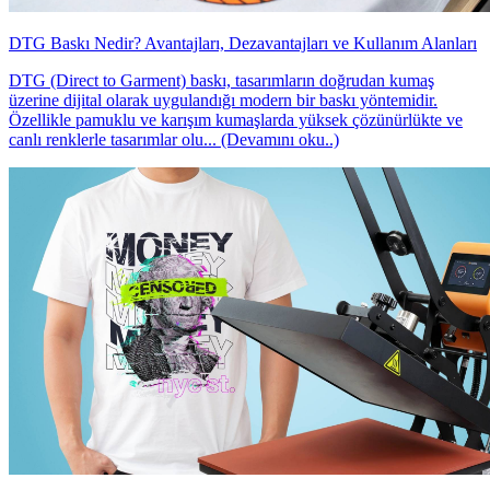
DTG Baskı Nedir? Avantajları, Dezavantajları ve Kullanım Alanları
DTG (Direct to Garment) baskı, tasarımların doğrudan kumaş
üzerine dijital olarak uygulandığı modern bir baskı yöntemidir.
Özellikle pamuklu ve karışım kumaşlarda yüksek çözünürlükte ve
canlı renklerle tasarımlar olu... (Devamını oku..)