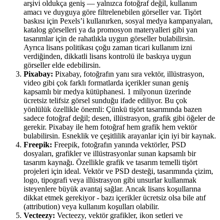
arşivi oldukça geniş — yalnızca fotoğraf değil, kullanım
amacı ve duyguya göre filtrelenebilen görseller var. Tişört
baskısı için Pexels’i kullanırken, sosyal medya kampanyaları,
katalog görselleri ya da promosyon materyalleri gibi yan
tasarımlar için de rahatlıkla uygun görseller bulabilirsin.
Ayrıca lisans politikası çoğu zaman ticari kullanım izni
verdiğinden, dikkatli lisans kontrolü ile baskıya uygun
görseller elde edebilirsin.
Pixabay:
Pixabay, fotoğrafın yanı sıra vektör, illüstrasyon,
video gibi çok farklı formatlarda içerikler sunan geniş
kapsamlı bir medya kütüphanesi. 1 milyonun üzerinde
ücretsiz telifsiz görsel sunduğu ifade ediliyor. Bu çok
yönlülük özellikle önemli: Çünkü tişört tasarımında bazen
sadece fotoğraf değil; desen, illüstrasyon, grafik gibi öğeler de
gerekir. Pixabay ile hem fotoğraf hem grafik hem vektör
bulabilirsin. Esneklik ve çeşitlilik arayanlar için iyi bir kaynak.
Freepik:
Freepik, fotoğrafın yanında vektörler, PSD
dosyaları, grafikler ve illüstrasyonlar sunan kapsamlı bir
tasarım kaynağı. Özellikle grafik ve tasarım temelli tişört
projeleri için ideal. Vektör ve PSD desteği, tasarımında çizim,
logo, tipografi veya illüstrasyon gibi unsurlar kullanmak
isteyenlere büyük avantaj sağlar. Ancak lisans koşullarına
dikkat etmek gerekiyor - bazı içerikler ücretsiz olsa bile atıf
(attribution) veya kullanım koşulları olabilir.
Vecteezy:
Vecteezy, vektör grafikler, ikon setleri ve