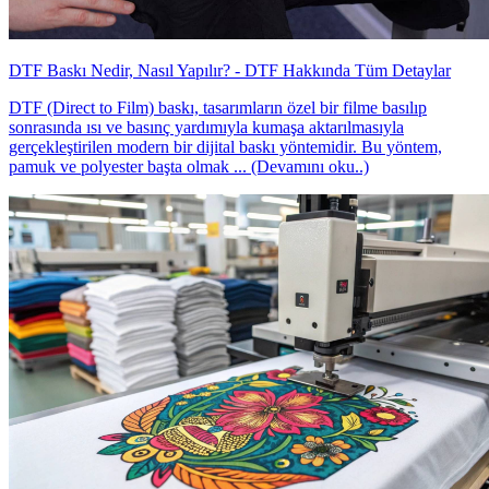
DTF Baskı Nedir, Nasıl Yapılır? - DTF Hakkında Tüm Detaylar
DTF (Direct to Film) baskı, tasarımların özel bir filme basılıp
sonrasında ısı ve basınç yardımıyla kumaşa aktarılmasıyla
gerçekleştirilen modern bir dijital baskı yöntemidir. Bu yöntem,
pamuk ve polyester başta olmak ... (Devamını oku..)