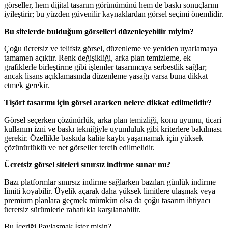
görseller, hem dijital tasarım görünümünü hem de baskı sonuçlarını
iyileştirir; bu yüzden güvenilir kaynaklardan görsel seçimi önemlidir.
Bu sitelerde bulduğum görselleri düzenleyebilir miyim?
Çoğu ücretsiz ve telifsiz görsel, düzenleme ve yeniden uyarlamaya
tamamen açıktır. Renk değişikliği, arka plan temizleme, ek
grafiklerle birleştirme gibi işlemler tasarımcıya serbestlik sağlar;
ancak lisans açıklamasında düzenleme yasağı varsa buna dikkat
etmek gerekir.
Tişört tasarımı için görsel ararken nelere dikkat edilmelidir?
Görsel seçerken çözünürlük, arka plan temizliği, konu uyumu, ticari
kullanım izni ve baskı tekniğiyle uyumluluk gibi kriterlere bakılması
gerekir. Özellikle baskıda kalite kaybı yaşamamak için yüksek
çözünürlüklü ve net görseller tercih edilmelidir.
Ücretsiz görsel siteleri sınırsız indirme sunar mı?
Bazı platformlar sınırsız indirme sağlarken bazıları günlük indirme
limiti koyabilir. Üyelik açarak daha yüksek limitlere ulaşmak veya
premium planlara geçmek mümkün olsa da çoğu tasarım ihtiyacı
ücretsiz sürümlerle rahatlıkla karşılanabilir.
Bu İçeriği Paylaşmak İster misin?