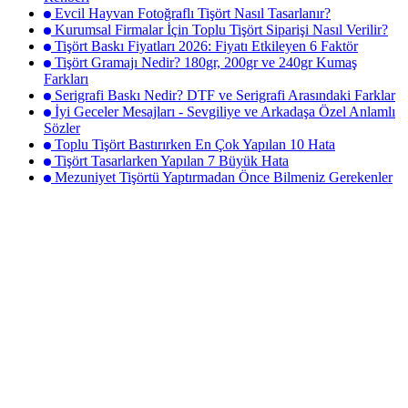
Evcil Hayvan Fotoğraflı Tişört Nasıl Tasarlanır?
Kurumsal Firmalar İçin Toplu Tişört Siparişi Nasıl Verilir?
Tişört Baskı Fiyatları 2026: Fiyatı Etkileyen 6 Faktör
Tişört Gramajı Nedir? 180gr, 200gr ve 240gr Kumaş
Farkları
Serigrafi Baskı Nedir? DTF ve Serigrafi Arasındaki Farklar
İyi Geceler Mesajları - Sevgiliye ve Arkadaşa Özel Anlamlı
Sözler
Toplu Tişört Bastırırken En Çok Yapılan 10 Hata
Tişört Tasarlarken Yapılan 7 Büyük Hata
Mezuniyet Tişörtü Yaptırmadan Önce Bilmeniz Gerekenler