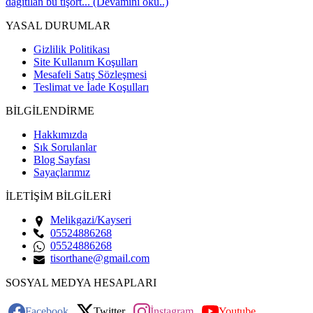
dağıtılan bu tişört... (Devamını oku..)
YASAL DURUMLAR
Gizlilik Politikası
Site Kullanım Koşulları
Mesafeli Satış Sözleşmesi
Teslimat ve İade Koşulları
BİLGİLENDİRME
Hakkımızda
Sık Sorulanlar
Blog Sayfası
Sayaçlarımız
İLETİŞİM BİLGİLERİ
Melikgazi/Kayseri
05524886268
05524886268
tisorthane@gmail.com
SOSYAL MEDYA HESAPLARI
Facebook
Twitter
İnstagram
Youtube