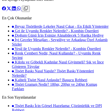
En Çok Okunanlar
Beyaz Tişörtlerde Lekeler Nasıl Çıkar - En Etkili Yöntemler
Gri ile Uyumlu Renkler Nelerdir? - Kombin Önerileri
Doğum Günü İçin Eşinize Alınabilecek 5 Harika Hediye
İyi Geceler Mesajları - Sevgiliye ve Arkadaşa Özel Anlamlı
Sözler
Yeşil ile Uyumlu Renkler Nelerdir? - Kombin Önerileri
Renk Çemberi Nedir, Nasıl Kullanılır? - Uyumlu Renk
Seçimi
Kilolu ve Göbekli Kadınlar Nasıl Giyinmeli? Şık ve İnce
Gösteren Tüyolar
Tişört Baskı Nasıl Yapılır? Tişört Baskı Yöntemleri
Nelerdir?
Kaliteli Tişört Nasıl Anlaşılır? Başucu Rehberi
Tişört Gramajı Nedir? 180gr, 200gr ve 240gr Kumaş
Farkları
En Son Yayınlananlar
Tişört Baskı İçin Görsel Hazırlama: Çözünürlük ve DPI
Rehberi