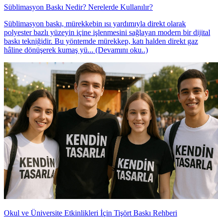
Süblimasyon Baskı Nedir? Nerelerde Kullanılır?
Süblimasyon baskı, mürekkebin ısı yardımıyla direkt olarak
polyester bazlı yüzeyin içine işlenmesini sağlayan modern bir dijital
baskı tekniğidir. Bu yöntemde mürekkep, katı halden direkt gaz
hâline dönüşerek kumaş yü... (Devamını oku..)
Okul ve Üniversite Etkinlikleri İçin Tişört Baskı Rehberi