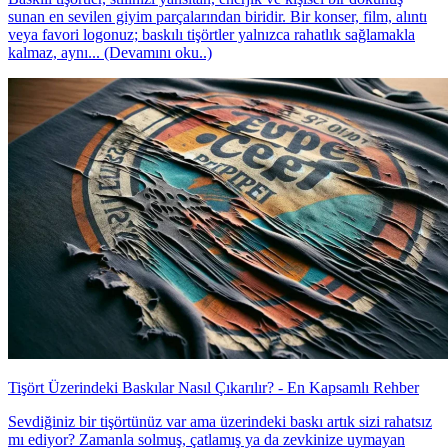
sunan en sevilen giyim parçalarından biridir. Bir konser, film, alıntı
veya favori logonuz; baskılı tişörtler yalnızca rahatlık sağlamakla
kalmaz, aynı... (Devamını oku..)
Tişört Üzerindeki Baskılar Nasıl Çıkarılır? - En Kapsamlı Rehber
Sevdiğiniz bir tişörtünüz var ama üzerindeki baskı artık sizi rahatsız
mı ediyor? Zamanla solmuş, çatlamış ya da zevkinize uymayan