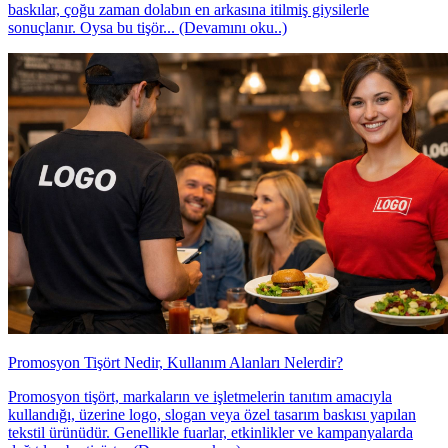
baskılar, çoğu zaman dolabın en arkasına itilmiş giysilerle
sonuçlanır. Oysa bu tişör... (Devamını oku..)
Promosyon Tişört Nedir, Kullanım Alanları Nelerdir?
Promosyon tişört, markaların ve işletmelerin tanıtım amacıyla
kullandığı, üzerine logo, slogan veya özel tasarım baskısı yapılan
tekstil ürünüdür. Genellikle fuarlar, etkinlikler ve kampanyalarda