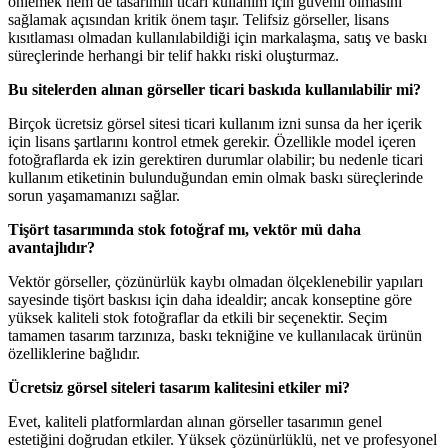
önlemek hem de tasarımın ticari kullanım için güvenli olmasını
sağlamak açısından kritik önem taşır. Telifsiz görseller, lisans
kısıtlaması olmadan kullanılabildiği için markalaşma, satış ve baskı
süreçlerinde herhangi bir telif hakkı riski oluşturmaz.
Bu sitelerden alınan görseller ticari baskıda kullanılabilir mi?
Birçok ücretsiz görsel sitesi ticari kullanım izni sunsa da her içerik
için lisans şartlarını kontrol etmek gerekir. Özellikle model içeren
fotoğraflarda ek izin gerektiren durumlar olabilir; bu nedenle ticari
kullanım etiketinin bulunduğundan emin olmak baskı süreçlerinde
sorun yaşamamanızı sağlar.
Tişört tasarımında stok fotoğraf mı, vektör mü daha
avantajlıdır?
Vektör görseller, çözünürlük kaybı olmadan ölçeklenebilir yapıları
sayesinde tişört baskısı için daha idealdir; ancak konseptine göre
yüksek kaliteli stok fotoğraflar da etkili bir seçenektir. Seçim
tamamen tasarım tarzınıza, baskı tekniğine ve kullanılacak ürünün
özelliklerine bağlıdır.
Ücretsiz görsel siteleri tasarım kalitesini etkiler mi?
Evet, kaliteli platformlardan alınan görseller tasarımın genel
estetiğini doğrudan etkiler. Yüksek çözünürlüklü, net ve profesyonel