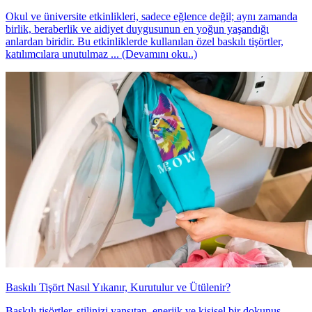
Okul ve üniversite etkinlikleri, sadece eğlence değil; aynı zamanda
birlik, beraberlik ve aidiyet duygusunun en yoğun yaşandığı
anlardan biridir. Bu etkinliklerde kullanılan özel baskılı tişörtler,
katılımcılara unutulmaz ... (Devamını oku..)
Baskılı Tişört Nasıl Yıkanır, Kurutulur ve Ütülenir?
Baskılı tişörtler, stilinizi yansıtan, enerjik ve kişisel bir dokunuş