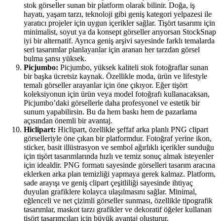
stok görseller sunan bir platform olarak bilinir. Doğa, iş
hayatı, yaşam tarzı, teknoloji gibi geniş kategori yelpazesi ile
yaratıcı projeler için uygun içerikler sağlar. Tişört tasarımı için
minimalist, soyut ya da konsept görseller arıyorsan StockSnap
iyi bir alternatif. Ayrıca geniş arşivi sayesinde farklı temalarda
seri tasarımlar planlayanlar için aranan her tarzdan görsel
bulma şansı yüksek.
Picjumbo:
Picjumbo, yüksek kaliteli stok fotoğraflar sunan
bir başka ücretsiz kaynak. Özellikle moda, ürün ve lifestyle
temalı görseller arayanlar için öne çıkıyor. Eğer tişört
koleksiyonun için ürün veya model fotoğrafı kullanacaksan,
Picjumbo’daki görsellerle daha profesyonel ve estetik bir
sunum yapabilirsin. Bu da hem baskı hem de pazarlama
açısından önemli bir avantaj.
Hiclipart:
Hiclipart, özellikle şeffaf arka planlı PNG clipart
görselleriyle öne çıkan bir platformdur. Fotoğraf yerine ikon,
sticker, basit illüstrasyon ve sembol ağırlıklı içerikler sunduğu
için tişört tasarımlarında hızlı ve temiz sonuç almak isteyenler
için idealdir. PNG formatı sayesinde görselleri tasarım aracına
eklerken arka plan temizliği yapmaya gerek kalmaz. Platform,
sade arayışı ve geniş clipart çeşitliliği sayesinde ihtiyaç
duyulan grafiklere kolayca ulaşılmasını sağlar. Minimal,
eğlenceli ve net çizimli görseller sunması, özellikle tipografik
tasarımlar, maskot tarzı grafikler ve dekoratif öğeler kullanan
tişört tasarımcıları için büyük avantaj oluşturur.