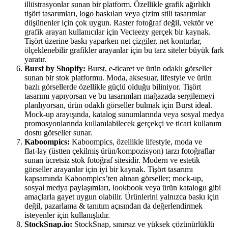
illüstrasyonlar sunan bir platform. Özellikle grafik ağırlıklı
tişört tasarımları, logo baskıları veya çizim stili tasarımlar
düşünenler için çok uygun. Raster fotoğraf değil, vektör ve
grafik arayan kullanıcılar için Vecteezy gerçek bir kaynak.
Tişört üzerine baskı yaparken net çizgiler, net konturlar,
ölçeklenebilir grafikler arayanlar için bu tarz siteler büyük fark
yaratır.
Burst by Shopify:
Burst, e‑ticaret ve ürün odaklı görseller
sunan bir stok platformu. Moda, aksesuar, lifestyle ve ürün
bazlı görsellerde özellikle güçlü olduğu biliniyor. Tişört
tasarımı yapıyorsan ve bu tasarımları mağazada sergilemeyi
planlıyorsan, ürün odaklı görseller bulmak için Burst ideal.
Mock‑up arayışında, katalog sunumlarında veya sosyal medya
promosyonlarında kullanılabilecek gerçekçi ve ticari kullanım
dostu görseller sunar.
Kaboompics:
Kaboompics, özellikle lifestyle, moda ve
flat‑lay (üstten çekilmiş ürün/kompozisyon) tarzı fotoğraflar
sunan ücretsiz stok fotoğraf sitesidir. Modern ve estetik
görseller arayanlar için iyi bir kaynak. Tişört tasarımı
kapsamında Kaboompics’ten alınan görseller; mock‑up,
sosyal medya paylaşımları, lookbook veya ürün katalogu gibi
amaçlarla gayet uygun olabilir. Ürünlerini yalnızca baskı için
değil, pazarlama & tanıtım açısından da değerlendirmek
isteyenler için kullanışlıdır.
StockSnap.io:
StockSnap, sınırsız ve yüksek çözünürlüklü