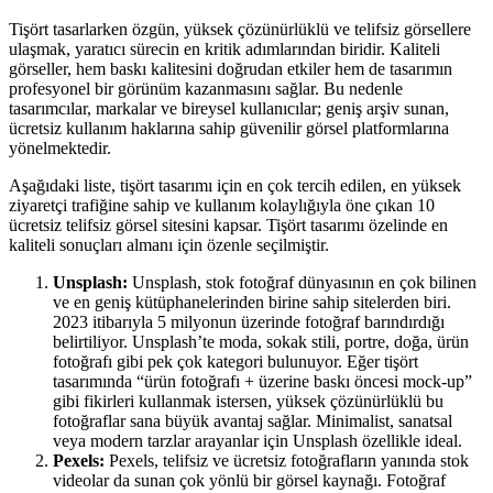
Tişört tasarlarken özgün, yüksek çözünürlüklü ve telifsiz görsellere
ulaşmak, yaratıcı sürecin en kritik adımlarından biridir. Kaliteli
görseller, hem baskı kalitesini doğrudan etkiler hem de tasarımın
profesyonel bir görünüm kazanmasını sağlar. Bu nedenle
tasarımcılar, markalar ve bireysel kullanıcılar; geniş arşiv sunan,
ücretsiz kullanım haklarına sahip güvenilir görsel platformlarına
yönelmektedir.
Aşağıdaki liste, tişört tasarımı için en çok tercih edilen, en yüksek
ziyaretçi trafiğine sahip ve kullanım kolaylığıyla öne çıkan 10
ücretsiz telifsiz görsel sitesini kapsar. Tişört tasarımı özelinde en
kaliteli sonuçları almanı için özenle seçilmiştir.
Unsplash:
Unsplash, stok fotoğraf dünyasının en çok bilinen
ve en geniş kütüphanelerinden birine sahip sitelerden biri.
2023 itibarıyla 5 milyonun üzerinde fotoğraf barındırdığı
belirtiliyor. Unsplash’te moda, sokak stili, portre, doğa, ürün
fotoğrafı gibi pek çok kategori bulunuyor. Eğer tişört
tasarımında “ürün fotoğrafı + üzerine baskı öncesi mock‑up”
gibi fikirleri kullanmak istersen, yüksek çözünürlüklü bu
fotoğraflar sana büyük avantaj sağlar. Minimalist, sanatsal
veya modern tarzlar arayanlar için Unsplash özellikle ideal.
Pexels:
Pexels, telifsiz ve ücretsiz fotoğrafların yanında stok
videolar da sunan çok yönlü bir görsel kaynağı. Fotoğraf