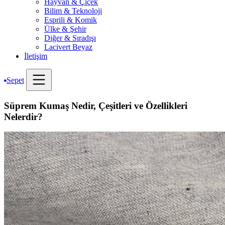
Hayvan & Çiçek
Bilim & Teknoloji
Esprili & Komik
Ülke & Şehir
Diğer & Sıradışı
Lacivert Beyaz
İletişim
Sepet
Süprem Kumaş Nedir, Çeşitleri ve Özellikleri
Nelerdir?