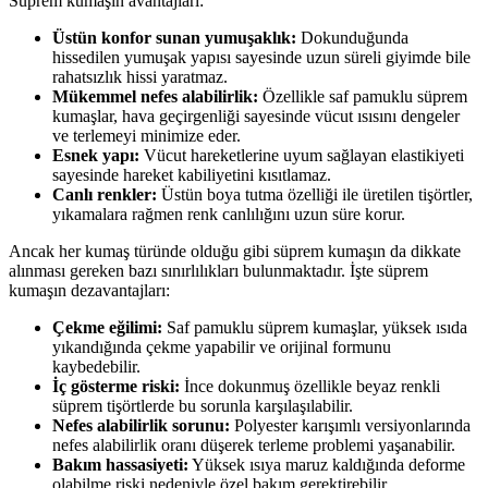
Süprem kumaşın avantajları:
Üstün konfor sunan yumuşaklık:
Dokunduğunda
hissedilen yumuşak yapısı sayesinde uzun süreli giyimde bile
rahatsızlık hissi yaratmaz.
Mükemmel nefes alabilirlik:
Özellikle saf pamuklu süprem
kumaşlar, hava geçirgenliği sayesinde vücut ısısını dengeler
ve terlemeyi minimize eder.
Esnek yapı:
Vücut hareketlerine uyum sağlayan elastikiyeti
sayesinde hareket kabiliyetini kısıtlamaz.
Canlı renkler:
Üstün boya tutma özelliği ile üretilen tişörtler,
yıkamalara rağmen renk canlılığını uzun süre korur.
Ancak her kumaş türünde olduğu gibi süprem kumaşın da dikkate
alınması gereken bazı sınırlılıkları bulunmaktadır. İşte süprem
kumaşın dezavantajları:
Çekme eğilimi:
Saf pamuklu süprem kumaşlar, yüksek ısıda
yıkandığında çekme yapabilir ve orijinal formunu
kaybedebilir.
İç gösterme riski:
İnce dokunmuş özellikle beyaz renkli
süprem tişörtlerde bu sorunla karşılaşılabilir.
Nefes alabilirlik sorunu:
Polyester karışımlı versiyonlarında
nefes alabilirlik oranı düşerek terleme problemi yaşanabilir.
Bakım hassasiyeti:
Yüksek ısıya maruz kaldığında deforme
olabilme riski nedeniyle özel bakım gerektirebilir.