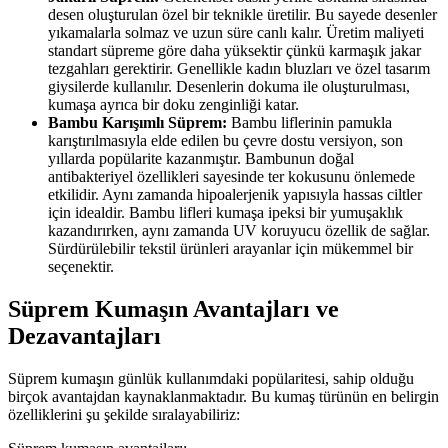
desen oluşturulan özel bir teknikle üretilir. Bu sayede desenler
yıkamalarla solmaz ve uzun süre canlı kalır. Üretim maliyeti
standart süpreme göre daha yüksektir çünkü karmaşık jakar
tezgahları gerektirir. Genellikle kadın bluzları ve özel tasarım
giysilerde kullanılır. Desenlerin dokuma ile oluşturulması,
kumaşa ayrıca bir doku zenginliği katar.
Bambu Karışımlı Süprem:
Bambu liflerinin pamukla
karıştırılmasıyla elde edilen bu çevre dostu versiyon, son
yıllarda popülarite kazanmıştır. Bambunun doğal
antibakteriyel özellikleri sayesinde ter kokusunu önlemede
etkilidir. Aynı zamanda hipoalerjenik yapısıyla hassas ciltler
için idealdir. Bambu lifleri kumaşa ipeksi bir yumuşaklık
kazandırırken, aynı zamanda UV koruyucu özellik de sağlar.
Sürdürülebilir tekstil ürünleri arayanlar için mükemmel bir
seçenektir.
Süprem Kumaşın Avantajları ve
Dezavantajları
Süprem kumaşın günlük kullanımdaki popülaritesi, sahip olduğu
birçok avantajdan kaynaklanmaktadır. Bu kumaş türünün en belirgin
özelliklerini şu şekilde sıralayabiliriz: