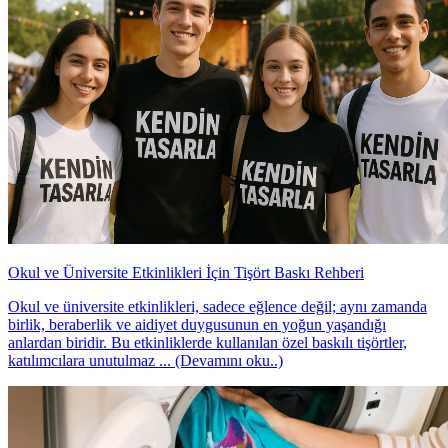
Okul ve Üniversite Etkinlikleri İçin Tişört Baskı Rehberi
Okul ve üniversite etkinlikleri, sadece eğlence değil; aynı zamanda
birlik, beraberlik ve aidiyet duygusunun en yoğun yaşandığı
anlardan biridir. Bu etkinliklerde kullanılan özel baskılı tişörtler,
katılımcılara unutulmaz ... (Devamını oku..)