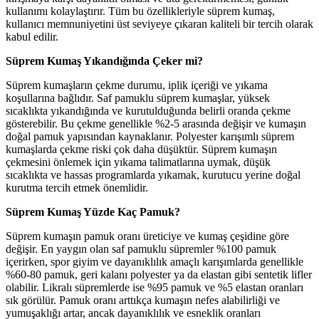
kullanımı kolaylaştırır. Tüm bu özellikleriyle süprem kumaş,
kullanıcı memnuniyetini üst seviyeye çıkaran kaliteli bir tercih olarak
kabul edilir.
Süprem Kumaş Yıkandığında Çeker mi?
Süprem kumaşların çekme durumu, iplik içeriği ve yıkama
koşullarına bağlıdır. Saf pamuklu süprem kumaşlar, yüksek
sıcaklıkta yıkandığında ve kurutulduğunda belirli oranda çekme
gösterebilir. Bu çekme genellikle %2-5 arasında değişir ve kumaşın
doğal pamuk yapısından kaynaklanır. Polyester karışımlı süprem
kumaşlarda çekme riski çok daha düşüktür. Süprem kumaşın
çekmesini önlemek için yıkama talimatlarına uymak, düşük
sıcaklıkta ve hassas programlarda yıkamak, kurutucu yerine doğal
kurutma tercih etmek önemlidir.
Süprem Kumaş Yüzde Kaç Pamuk?
Süprem kumaşın pamuk oranı üreticiye ve kumaş çeşidine göre
değişir. En yaygın olan saf pamuklu süpremler %100 pamuk
içerirken, spor giyim ve dayanıklılık amaçlı karışımlarda genellikle
%60-80 pamuk, geri kalanı polyester ya da elastan gibi sentetik lifler
olabilir. Likralı süpremlerde ise %95 pamuk ve %5 elastan oranları
sık görülür. Pamuk oranı arttıkça kumaşın nefes alabilirliği ve
yumuşaklığı artar, ancak dayanıklılık ve esneklik oranları