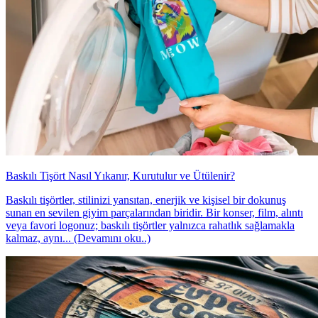
Baskılı Tişört Nasıl Yıkanır, Kurutulur ve Ütülenir?
Baskılı tişörtler, stilinizi yansıtan, enerjik ve kişisel bir dokunuş
sunan en sevilen giyim parçalarından biridir. Bir konser, film, alıntı
veya favori logonuz; baskılı tişörtler yalnızca rahatlık sağlamakla
kalmaz, aynı... (Devamını oku..)