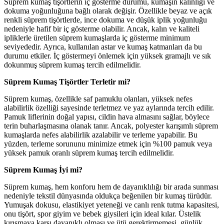
Süprem kumaş tişörtlerin iç gösterme durumu, kumaşın kalınlığı ve
dokuma yoğunluğuna bağlı olarak değişir. Özellikle beyaz ve açık
renkli süprem tişörtlerde, ince dokuma ve düşük iplik yoğunluğu
nedeniyle hafif bir iç gösterme olabilir. Ancak, kalın ve kaliteli
ipliklerle üretilen süprem kumaşlarda iç gösterme minimum
seviyededir. Ayrıca, kullanılan astar ve kumaş katmanları da bu
durumu etkiler. İç göstermeyi önlemek için yüksek gramajlı ve sık
dokunmuş süprem kumaş tercih edilmelidir.
Süprem Kumaş Tişörtler Terletir mi?
Süprem kumaş, özellikle saf pamuklu olanları, yüksek nefes
alabilirlik özelliği sayesinde terletmez ve yaz aylarında tercih edilir.
Pamuk liflerinin doğal yapısı, cildin hava almasını sağlar, böylece
terin buharlaşmasına olanak tanır. Ancak, polyester karışımlı süprem
kumaşlarda nefes alabilirlik azalabilir ve terleme yapabilir. Bu
yüzden, terleme sorununu minimize etmek için %100 pamuk veya
yüksek pamuk oranlı süprem kumaş tercih edilmelidir.
Süprem Kumaş İyi mi?
Süprem kumaş, hem konforu hem de dayanıklılığı bir arada sunması
nedeniyle tekstil dünyasında oldukça beğenilen bir kumaş türüdür.
Yumuşak dokusu, elastikiyet yeteneği ve canlı renk tutma kapasitesi,
onu tişört, spor giyim ve bebek giysileri için ideal kılar. Üstelik
kırışmaya karşı dayanıklı olması ve ütü gerektirmemesi, günlük