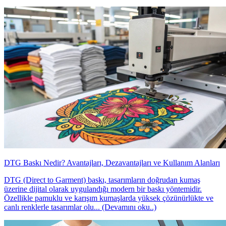
DTG Baskı Nedir? Avantajları, Dezavantajları ve Kullanım Alanları
DTG (Direct to Garment) baskı, tasarımların doğrudan kumaş
üzerine dijital olarak uygulandığı modern bir baskı yöntemidir.
Özellikle pamuklu ve karışım kumaşlarda yüksek çözünürlükte ve
canlı renklerle tasarımlar olu... (Devamını oku..)