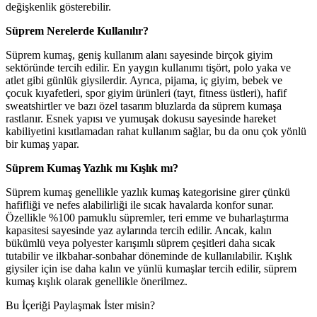
değişkenlik gösterebilir.
Süprem Nerelerde Kullanılır?
Süprem kumaş, geniş kullanım alanı sayesinde birçok giyim
sektöründe tercih edilir. En yaygın kullanımı tişört, polo yaka ve
atlet gibi günlük giysilerdir. Ayrıca, pijama, iç giyim, bebek ve
çocuk kıyafetleri, spor giyim ürünleri (tayt, fitness üstleri), hafif
sweatshirtler ve bazı özel tasarım bluzlarda da süprem kumaşa
rastlanır. Esnek yapısı ve yumuşak dokusu sayesinde hareket
kabiliyetini kısıtlamadan rahat kullanım sağlar, bu da onu çok yönlü
bir kumaş yapar.
Süprem Kumaş Yazlık mı Kışlık mı?
Süprem kumaş genellikle yazlık kumaş kategorisine girer çünkü
hafifliği ve nefes alabilirliği ile sıcak havalarda konfor sunar.
Özellikle %100 pamuklu süpremler, teri emme ve buharlaştırma
kapasitesi sayesinde yaz aylarında tercih edilir. Ancak, kalın
bükümlü veya polyester karışımlı süprem çeşitleri daha sıcak
tutabilir ve ilkbahar-sonbahar döneminde de kullanılabilir. Kışlık
giysiler için ise daha kalın ve yünlü kumaşlar tercih edilir, süprem
kumaş kışlık olarak genellikle önerilmez.
Bu İçeriği Paylaşmak İster misin?