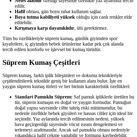
Nefes alabilir
özelliği sayesinde özellikle yaz aylarında tercih
edilir.
Hafif
olması, gün boyu rahat kullanım sağlar.
Boya tutma kabiliyeti yüksek
olduğu için canlı renkler elde
edilebilir.
Kırışmaya karşı dayanıklıdır
, ütü gerektirmez.
Tüm bu özellikleriyle süprem kumaş, günlük giyimden spor
kıyafetlere, iç giyimden bebek ürünlerine kadar pek çok alanda
tercih edilen konforlu ve işlevsel bir kumaş türüdür.
Süprem Kumaş Çeşitleri
Süprem kumaş, farklı iplik bileşimleri ve dokuma teknikleriyle
çeşitlendirilerek tekstilde geniş bir kullanım alanı bulur. İşte en
yaygın süprem kumaş türleri ve her birinin karakteristik özellikleri:
Standart Pamuklu Süprem:
Saf pamuk ipliklerle üretilen bu
tür, süprem kumaşın en doğal ve yaygın formudur. Pamuğun
doğal yapısı sayesinde ciltte tahriş riski minimumdur, bu
nedenle özellikle bebek giysileri ve hassas ciltler için ideal bir
seçimdir. Yaz aylarında tercih edilmesinin nedeni, yüksek
hava geçirgenliği sayesinde vücut ısısını dengelemesi ve
terlemeyi azaltmasıdır. Ancak saf pamuklu olması nedeniyle
yıkandıkça hafif çekme yapabilir ve formunu kaybedebilir.