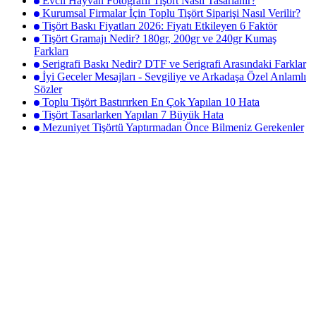
Evcil Hayvan Fotoğraflı Tişört Nasıl Tasarlanır?
Kurumsal Firmalar İçin Toplu Tişört Siparişi Nasıl Verilir?
Tişört Baskı Fiyatları 2026: Fiyatı Etkileyen 6 Faktör
Tişört Gramajı Nedir? 180gr, 200gr ve 240gr Kumaş
Farkları
Serigrafi Baskı Nedir? DTF ve Serigrafi Arasındaki Farklar
İyi Geceler Mesajları - Sevgiliye ve Arkadaşa Özel Anlamlı
Sözler
Toplu Tişört Bastırırken En Çok Yapılan 10 Hata
Tişört Tasarlarken Yapılan 7 Büyük Hata
Mezuniyet Tişörtü Yaptırmadan Önce Bilmeniz Gerekenler