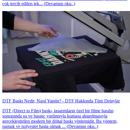
çok tercih edilen tek... (Devamını oku..)
DTF Baskı Nedir, Nasıl Yapılır? - DTF Hakkında Tüm Detaylar
DTF (Direct to Film) baskı, tasarımların özel bir filme basılıp
sonrasında ısı ve basınç yardımıyla kumaşa aktarılmasıyla
gerçekleştirilen modern bir dijital baskı yöntemidir. Bu yöntem,
pamuk ve polyester başta olmak ... (Devamını oku..)