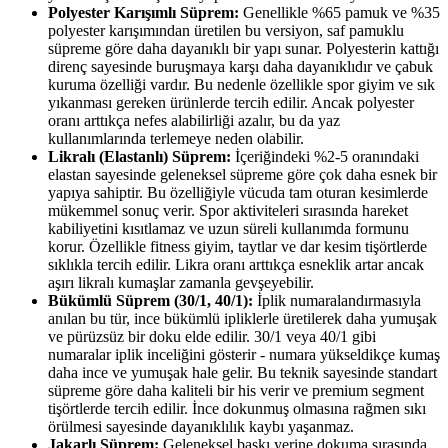
Polyester Karışımlı Süprem:
Genellikle %65 pamuk ve %35
polyester karışımından üretilen bu versiyon, saf pamuklu
süpreme göre daha dayanıklı bir yapı sunar. Polyesterin kattığı
direnç sayesinde buruşmaya karşı daha dayanıklıdır ve çabuk
kuruma özelliği vardır. Bu nedenle özellikle spor giyim ve sık
yıkanması gereken ürünlerde tercih edilir. Ancak polyester
oranı arttıkça nefes alabilirliği azalır, bu da yaz
kullanımlarında terlemeye neden olabilir.
Likralı (Elastanlı) Süprem:
İçeriğindeki %2-5 oranındaki
elastan sayesinde geleneksel süpreme göre çok daha esnek bir
yapıya sahiptir. Bu özelliğiyle vücuda tam oturan kesimlerde
mükemmel sonuç verir. Spor aktiviteleri sırasında hareket
kabiliyetini kısıtlamaz ve uzun süreli kullanımda formunu
korur. Özellikle fitness giyim, taytlar ve dar kesim tişörtlerde
sıklıkla tercih edilir. Likra oranı arttıkça esneklik artar ancak
aşırı likralı kumaşlar zamanla gevşeyebilir.
Bükümlü Süprem (30/1, 40/1):
İplik numaralandırmasıyla
anılan bu tür, ince bükümlü ipliklerle üretilerek daha yumuşak
ve pürüzsüz bir doku elde edilir. 30/1 veya 40/1 gibi
numaralar iplik inceliğini gösterir - numara yükseldikçe kumaş
daha ince ve yumuşak hale gelir. Bu teknik sayesinde standart
süpreme göre daha kaliteli bir his verir ve premium segment
tişörtlerde tercih edilir. İnce dokunmuş olmasına rağmen sıkı
örülmesi sayesinde dayanıklılık kaybı yaşanmaz.
Jakarlı Süprem:
Geleneksel baskı yerine dokuma sırasında