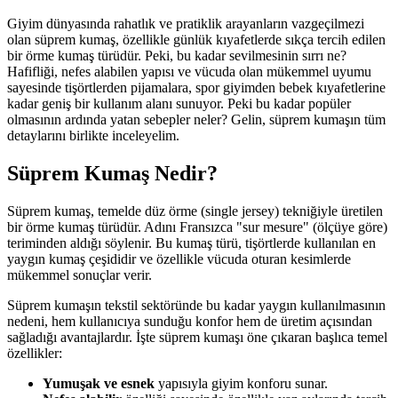
Giyim dünyasında rahatlık ve pratiklik arayanların vazgeçilmezi
olan süprem kumaş, özellikle günlük kıyafetlerde sıkça tercih edilen
bir örme kumaş türüdür. Peki, bu kadar sevilmesinin sırrı ne?
Hafifliği, nefes alabilen yapısı ve vücuda olan mükemmel uyumu
sayesinde tişörtlerden pijamalara, spor giyimden bebek kıyafetlerine
kadar geniş bir kullanım alanı sunuyor. Peki bu kadar popüler
olmasının ardında yatan sebepler neler? Gelin, süprem kumaşın tüm
detaylarını birlikte inceleyelim.
Süprem Kumaş Nedir?
Süprem kumaş, temelde düz örme (single jersey) tekniğiyle üretilen
bir örme kumaş türüdür. Adını Fransızca "sur mesure" (ölçüye göre)
teriminden aldığı söylenir. Bu kumaş türü, tişörtlerde kullanılan en
yaygın kumaş çeşididir ve özellikle vücuda oturan kesimlerde
mükemmel sonuçlar verir.
Süprem kumaşın tekstil sektöründe bu kadar yaygın kullanılmasının
nedeni, hem kullanıcıya sunduğu konfor hem de üretim açısından
sağladığı avantajlardır. İşte süprem kumaşı öne çıkaran başlıca temel
özellikler:
Yumuşak ve esnek
yapısıyla giyim konforu sunar.