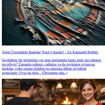
Tişört Üzerindeki Baskılar Nasıl Çıkarılır? - En Kapsamlı Rehber
Sevdiğiniz bir tişörtünüz var ama üzerindeki baskı artık sizi rahatsız
mı ediyor? Zamanla solmuş, çatlamış ya da zevkinize uymayan
baskılar, çoğu zaman dolabın en arkasına itilmiş giysilerle
sonuçlanır. Oysa bu tişör... (Devamını oku..)