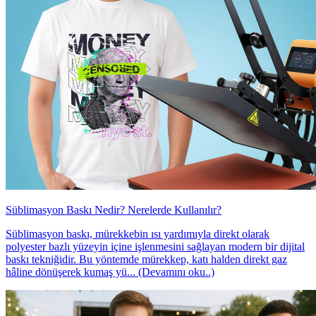
Süblimasyon Baskı Nedir? Nerelerde Kullanılır?
Süblimasyon baskı, mürekkebin ısı yardımıyla direkt olarak
polyester bazlı yüzeyin içine işlenmesini sağlayan modern bir dijital
baskı tekniğidir. Bu yöntemde mürekkep, katı halden direkt gaz
hâline dönüşerek kumaş yü... (Devamını oku..)