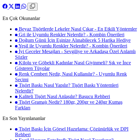
En Çok Okunanlar
Beyaz Tişörtlerde Lekeler Nasıl Çıkar - En Etkili Yöntemler
Gri ile Uyumlu Renkler Nelerdir? - Kombin Önerileri
Doğum Günü İçin Eşinize Alınabilecek 5 Harika Hediye
Yeşil ile Uyumlu Renkler Nelerdir? - Kombin Önerileri
İyi Geceler Mesajları - Sevgiliye ve Arkadaşa Özel Anlamlı
Sözler
Kilolu ve Göbekli Kadınlar Nasıl Giyinmeli? Şık ve İnce
Gösteren Tüyolar
Renk Çemberi Nedir, Nasıl Kullanılır? - Uyumlu Renk
Seçimi
Tişört Baskı Nasıl Yapılır? Tişört Baskı Yöntemleri
Nelerdir?
Kaliteli Tişört Nasıl Anlaşılır? Başucu Rehberi
Tişört Gramajı Nedir? 180gr, 200gr ve 240gr Kumaş
Farkları
En Son Yayınlananlar
Tişört Baskı İçin Görsel Hazırlama: Çözünürlük ve DPI
Rehberi