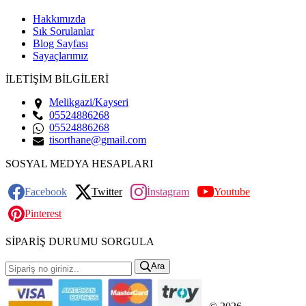
Hakkımızda
Sık Sorulanlar
Blog Sayfası
Sayaçlarımız
İLETİŞİM BİLGİLERİ
Melikgazi/Kayseri
05524886268
05524886268
tisorthane@gmail.com
SOSYAL MEDYA HESAPLARI
Facebook
Twitter
İnstagram
Youtube
Pinterest
SİPARİŞ DURUMU SORGULA
Ara