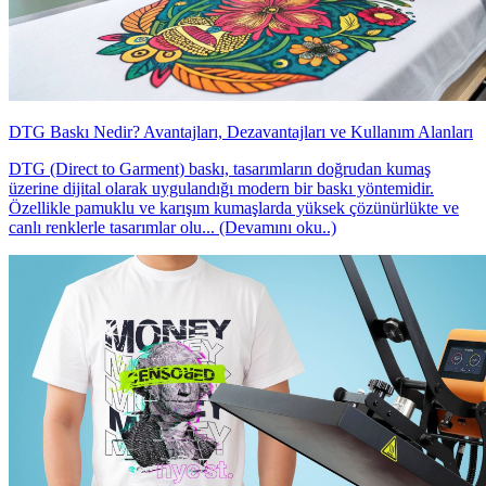
DTG Baskı Nedir? Avantajları, Dezavantajları ve Kullanım Alanları
DTG (Direct to Garment) baskı, tasarımların doğrudan kumaş
üzerine dijital olarak uygulandığı modern bir baskı yöntemidir.
Özellikle pamuklu ve karışım kumaşlarda yüksek çözünürlükte ve
canlı renklerle tasarımlar olu... (Devamını oku..)