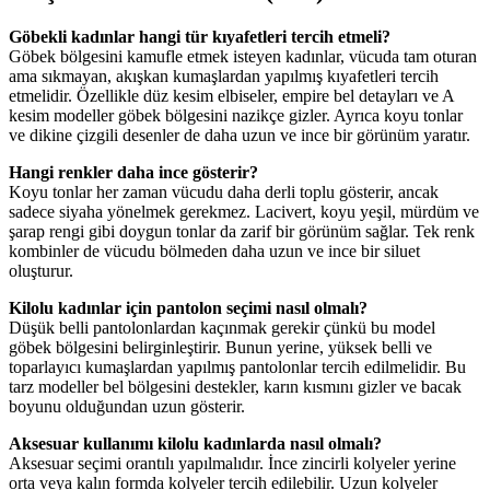
Göbekli kadınlar hangi tür kıyafetleri tercih etmeli?
Göbek bölgesini kamufle etmek isteyen kadınlar, vücuda tam oturan
ama sıkmayan, akışkan kumaşlardan yapılmış kıyafetleri tercih
etmelidir. Özellikle düz kesim elbiseler, empire bel detayları ve A
kesim modeller göbek bölgesini nazikçe gizler. Ayrıca koyu tonlar
ve dikine çizgili desenler de daha uzun ve ince bir görünüm yaratır.
Hangi renkler daha ince gösterir?
Koyu tonlar her zaman vücudu daha derli toplu gösterir, ancak
sadece siyaha yönelmek gerekmez. Lacivert, koyu yeşil, mürdüm ve
şarap rengi gibi doygun tonlar da zarif bir görünüm sağlar. Tek renk
kombinler de vücudu bölmeden daha uzun ve ince bir siluet
oluşturur.
Kilolu kadınlar için pantolon seçimi nasıl olmalı?
Düşük belli pantolonlardan kaçınmak gerekir çünkü bu model
göbek bölgesini belirginleştirir. Bunun yerine, yüksek belli ve
toparlayıcı kumaşlardan yapılmış pantolonlar tercih edilmelidir. Bu
tarz modeller bel bölgesini destekler, karın kısmını gizler ve bacak
boyunu olduğundan uzun gösterir.
Aksesuar kullanımı kilolu kadınlarda nasıl olmalı?
Aksesuar seçimi orantılı yapılmalıdır. İnce zincirli kolyeler yerine
orta veya kalın formda kolyeler tercih edilebilir. Uzun kolyeler