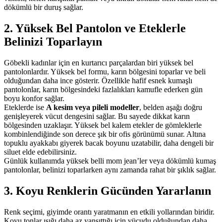
dökümlü bir duruş sağlar.
2. Yüksek Bel Pantolon ve Eteklerle
Belinizi Toparlayın
Göbekli kadınlar için en kurtarıcı parçalardan biri yüksek bel
pantolonlardır. Yüksek bel formu, karın bölgesini toparlar ve beli
olduğundan daha ince gösterir. Özellikle hafif esnek kumaşlı
pantolonlar, karın bölgesindeki fazlalıkları kamufle ederken gün
boyu konfor sağlar.
Eteklerde ise
A kesim veya pileli modeller
, belden aşağı doğru
genişleyerek vücut dengesini sağlar. Bu sayede dikkat karın
bölgesinden uzaklaşır. Yüksek bel kalem etekler de gömleklerle
kombinlendiğinde son derece şık bir ofis görünümü sunar. Altına
topuklu ayakkabı giyerek bacak boyunu uzatabilir, daha dengeli bir
siluet elde edebilirsiniz.
Günlük kullanımda yüksek belli mom jean’ler veya dökümlü kumaş
pantolonlar, belinizi toparlarken aynı zamanda rahat bir şıklık sağlar.
3. Koyu Renklerin Gücünden Yararlanın
Renk seçimi, giyimde orantı yaratmanın en etkili yollarından biridir.
Koyu tonlar ışığı daha az yansıttığı için vücudu olduğundan daha