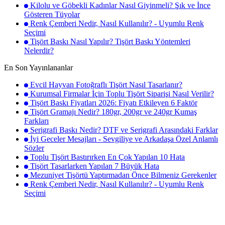
Kilolu ve Göbekli Kadınlar Nasıl Giyinmeli? Şık ve İnce
Gösteren Tüyolar
Renk Çemberi Nedir, Nasıl Kullanılır? - Uyumlu Renk
Seçimi
Tişört Baskı Nasıl Yapılır? Tişört Baskı Yöntemleri
Nelerdir?
En Son Yayınlananlar
Evcil Hayvan Fotoğraflı Tişört Nasıl Tasarlanır?
Kurumsal Firmalar İçin Toplu Tişört Siparişi Nasıl Verilir?
Tişört Baskı Fiyatları 2026: Fiyatı Etkileyen 6 Faktör
Tişört Gramajı Nedir? 180gr, 200gr ve 240gr Kumaş
Farkları
Serigrafi Baskı Nedir? DTF ve Serigrafi Arasındaki Farklar
İyi Geceler Mesajları - Sevgiliye ve Arkadaşa Özel Anlamlı
Sözler
Toplu Tişört Bastırırken En Çok Yapılan 10 Hata
Tişört Tasarlarken Yapılan 7 Büyük Hata
Mezuniyet Tişörtü Yaptırmadan Önce Bilmeniz Gerekenler
Renk Çemberi Nedir, Nasıl Kullanılır? - Uyumlu Renk
Seçimi