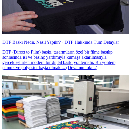
DTF Baskı Nedir, Nasıl Yapılır? - DTF Hakkında Tüm Detaylar
DTF (Direct to Film) baskı, tasarımların özel bir filme basılıp
sonrasında ısı ve basınç yardımıyla kumaşa aktarılmasıyla
gerçekleştirilen modern bir dijital baskı yöntemidir. Bu yöntem,
pamuk ve polyester başta olmak ... (Devamını oku..)