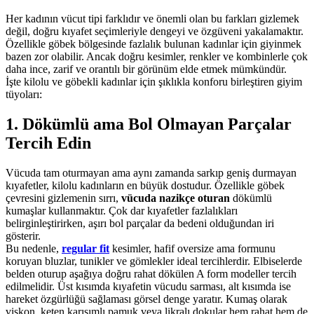
Her kadının vücut tipi farklıdır ve önemli olan bu farkları gizlemek
değil, doğru kıyafet seçimleriyle dengeyi ve özgüveni yakalamaktır.
Özellikle göbek bölgesinde fazlalık bulunan kadınlar için giyinmek
bazen zor olabilir. Ancak doğru kesimler, renkler ve kombinlerle çok
daha ince, zarif ve orantılı bir görünüm elde etmek mümkündür.
İşte kilolu ve göbekli kadınlar için şıklıkla konforu birleştiren giyim
tüyoları:
1. Dökümlü ama Bol Olmayan Parçalar
Tercih Edin
Vücuda tam oturmayan ama aynı zamanda sarkıp geniş durmayan
kıyafetler, kilolu kadınların en büyük dostudur. Özellikle göbek
çevresini gizlemenin sırrı,
vücuda nazikçe oturan
dökümlü
kumaşlar kullanmaktır. Çok dar kıyafetler fazlalıkları
belirginleştirirken, aşırı bol parçalar da bedeni olduğundan iri
gösterir.
Bu nedenle,
regular fit
kesimler, hafif oversize ama formunu
koruyan bluzlar, tunikler ve gömlekler ideal tercihlerdir. Elbiselerde
belden oturup aşağıya doğru rahat dökülen A form modeller tercih
edilmelidir. Üst kısımda kıyafetin vücudu sarması, alt kısımda ise
hareket özgürlüğü sağlaması görsel denge yaratır. Kumaş olarak
viskon, keten karışımlı pamuk veya likralı dokular hem rahat hem de