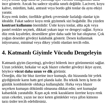
ince gösterir. Ancak bu sadece siyahla sınırlı değildir. Lacivert, koyu
kahve, mürdüm, haki, antrasit veya bordo gibi tonlar da aynı etkiyi
yaratır.
Koyu renk üstler, özellikle göbek çevresinde fazlalığı olanlar için
idealdir. Fakat sadece koyu renk giyinmek sizi boğabilir. Bu yüzden
kontrast kullanımı
önemlidir: Üstte koyu tonlar, altta açık veya
pastel renkler seçmek, dikkati yukarı taşır ve dengeyi sağlar. Ayrıca
düz renk kıyafetler, desenlilere göre daha sade bir hat oluşturur. Çok
yoğun desenler gövdeyi kalabalık gösterir. Desen kullanmak
istiyorsanız, minimal veya dikey yönlü olanları tercih edin.
4. Katmanlı Giyimle Vücudu Dengeleyin
Katmanlı giyim (layering), gövdeyi bölerek ince görünmenizi sağlar.
Uzun yelekler, hırkalar ve açık blazer ceketler gövdeyi ikiye ayırır,
böylece
vücut daha uzun ve dik
görünür.
Örneğin, düz bir bluz üzerine ince kumaşlı, diz hizasında bir yelek
giydiğinizde karın hattı geri planda kalır. Bu teknik hem iş hem de
günlük kombinlerde oldukça kullanışlıdır. Hırka veya blazer
seçerken kumaşın dökümlü olmasına dikkat edin; sert kumaşlar
kabarıklık yaratabilir. Kışın açık renk kazakların üzerine koyu renk
uzun ceketler, yazın ise ince keten gömlekler veya şifon kimono
tarzı üstler tercih edebilirsiniz.