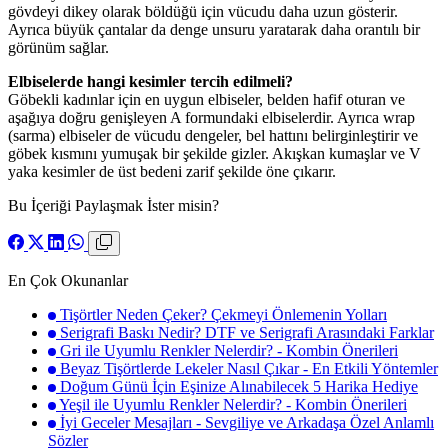
gövdeyi dikey olarak böldüğü için vücudu daha uzun gösterir.
Ayrıca büyük çantalar da denge unsuru yaratarak daha orantılı bir
görünüm sağlar.
Elbiselerde hangi kesimler tercih edilmeli?
Göbekli kadınlar için en uygun elbiseler, belden hafif oturan ve
aşağıya doğru genişleyen A formundaki elbiselerdir. Ayrıca wrap
(sarma) elbiseler de vücudu dengeler, bel hattını belirginleştirir ve
göbek kısmını yumuşak bir şekilde gizler. Akışkan kumaşlar ve V
yaka kesimler de üst bedeni zarif şekilde öne çıkarır.
Bu İçeriği Paylaşmak İster misin?
En Çok Okunanlar
Tişörtler Neden Çeker? Çekmeyi Önlemenin Yolları
Serigrafi Baskı Nedir? DTF ve Serigrafi Arasındaki Farklar
Gri ile Uyumlu Renkler Nelerdir? - Kombin Önerileri
Beyaz Tişörtlerde Lekeler Nasıl Çıkar - En Etkili Yöntemler
Doğum Günü İçin Eşinize Alınabilecek 5 Harika Hediye
Yeşil ile Uyumlu Renkler Nelerdir? - Kombin Önerileri
İyi Geceler Mesajları - Sevgiliye ve Arkadaşa Özel Anlamlı
Sözler