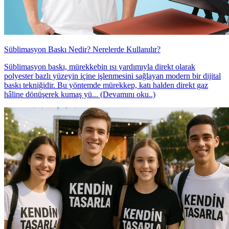
Süblimasyon Baskı Nedir? Nerelerde Kullanılır?
Süblimasyon baskı, mürekkebin ısı yardımıyla direkt olarak
polyester bazlı yüzeyin içine işlenmesini sağlayan modern bir dijital
baskı tekniğidir. Bu yöntemde mürekkep, katı halden direkt gaz
hâline dönüşerek kumaş yü... (Devamını oku..)