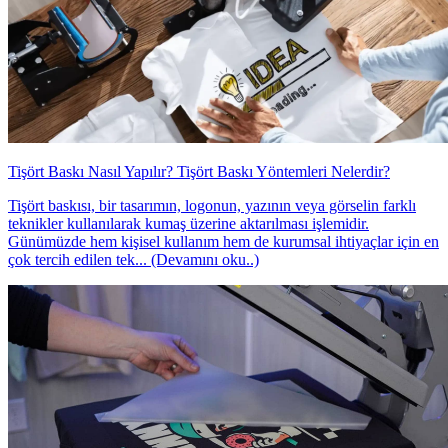
Tişört Baskı Nasıl Yapılır? Tişört Baskı Yöntemleri Nelerdir?
Tişört baskısı, bir tasarımın, logonun, yazının veya görselin farklı
teknikler kullanılarak kumaş üzerine aktarılması işlemidir.
Günümüzde hem kişisel kullanım hem de kurumsal ihtiyaçlar için en
çok tercih edilen tek... (Devamını oku..)