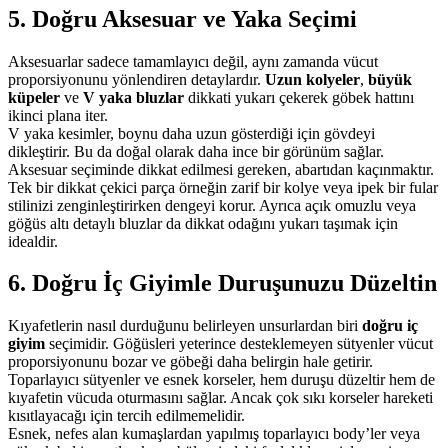
5. Doğru Aksesuar ve Yaka Seçimi
Aksesuarlar sadece tamamlayıcı değil, aynı zamanda vücut
proporsiyonunu yönlendiren detaylardır.
Uzun kolyeler
,
büyük
küpeler
ve
V yaka bluzlar
dikkati yukarı çekerek göbek hattını
ikinci plana iter.
V yaka kesimler, boynu daha uzun gösterdiği için gövdeyi
dikleştirir. Bu da doğal olarak daha ince bir görünüm sağlar.
Aksesuar seçiminde dikkat edilmesi gereken, abartıdan kaçınmaktır.
Tek bir dikkat çekici parça örneğin zarif bir kolye veya ipek bir fular
stilinizi zenginleştirirken dengeyi korur. Ayrıca açık omuzlu veya
göğüs altı detaylı bluzlar da dikkat odağını yukarı taşımak için
idealdir.
6. Doğru İç Giyimle Duruşunuzu Düzeltin
Kıyafetlerin nasıl durduğunu belirleyen unsurlardan biri
doğru iç
giyim
seçimidir. Göğüsleri yeterince desteklemeyen sütyenler vücut
proporsiyonunu bozar ve göbeği daha belirgin hale getirir.
Toparlayıcı sütyenler ve esnek korseler, hem duruşu düzeltir hem de
kıyafetin vücuda oturmasını sağlar. Ancak çok sıkı korseler hareketi
kısıtlayacağı için tercih edilmemelidir.
Esnek, nefes alan kumaşlardan yapılmış toparlayıcı body’ler veya