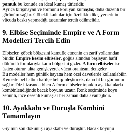
pamuk
bu konuda en ideal kumaş türleridir.
Ayrıca kırışmayan ve formunu koruyan kumaşlar, daha düzenli bir
görünüm sağlar. Göbekli kadınlar için özellikle dikiş yerlerinin
vücuda baskı yapmadığı tasarımlar tercih edilmelidir.
9. Elbise Seçiminde Empire ve A Form
Modelleri Tercih Edin
Elbiseler, göbek bölgesini kamufle etmenin en zarif yollarından
biridir.
Empire kesim elbiseler
, göğüs altından başlayan hafif
dökümlü formlarıyla karın bölgesini gizler.
A form elbiseler
ise
üstten oturur, altta genişleyerek vücut orantısını dengeler.
Bu modeller hem günlük hayatta hem özel davetlerde kullanılabilir.
Kemerle bel hattını hafifçe belirginleştirmek, daha fit bir görünüm
sağlar. Diz hizasında biten A form elbiseler topuklu ayakkabılarla
kombinlendiğinde bacak boyunu uzatır. Renk seçiminde koyu
zeminli, ince desenli kumaşlar her zaman daha avantajlıdır.
10. Ayakkabı ve Duruşla Kombini
Tamamlayın
Giyimin son dokunuşu ayakkabı ve duruştur. Bacak boyunu