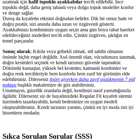
uzatmak için
hafif topuklu ayakkabılar
tercih edilebilir. İnce
topuklu değil, daha geniş tabanlı veya dolgu topuk modeller konfor
ve denge sağlar.
Duruş da kıyafetin etkisini doğrudan belirler. Dik bir omuz hattı ve
doğru postür, sizi anında daha uzun ve özgüvenli gösterir.
Ayakkabınızı kombininize uygun seçin ama gün boyu rahat hareket
edebileceğiniz modelleri tercih edin. Çünkü özgüven, şıklığın en
temel parçasıdır.
Sonuç olarak
; Kilolu veya göbekli olmak, stil sahibi olmanın
önünde hiçbir engel değildir. Asıl önemli olan, vücudunuzu tanımak,
doğru kesimleri seçmek ve kendi tarzınızı güvenle taşımaktır.
Dökümlü kumaşlar, yüksek bel kesimler, katmanlı kombinler ve
doğru renk tercihleriyle hem konforlu hem zarif bir görünüm elde
edebilirsiniz. Dilerseniz
tişört giyerken daha zayıf gözükmenin 7 püf
noktası
başlıklı makalemize de göz atabilirsiniz.
Unutmayın, güzellik oranlarla değil, kendinizi nasıl yansıttığınızla
ilgilidir. Dilerseniz siz de hayalinizdeki Regular Fit kıyafeti sitemiz
üzerinden tasarlayabilir, kendi bedeninize en uygun modeli
oluşturabilirsiniz. Kendi tarzınızı yaratın, çünkü en iyi moda sizi iyi
hissettiren modadır.
Sıkça Sorulan Sorular (SSS)