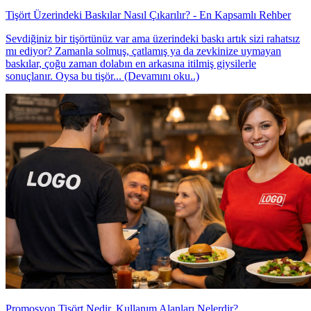
Tişört Üzerindeki Baskılar Nasıl Çıkarılır? - En Kapsamlı Rehber
Sevdiğiniz bir tişörtünüz var ama üzerindeki baskı artık sizi rahatsız
mı ediyor? Zamanla solmuş, çatlamış ya da zevkinize uymayan
baskılar, çoğu zaman dolabın en arkasına itilmiş giysilerle
sonuçlanır. Oysa bu tişör... (Devamını oku..)
Promosyon Tişört Nedir, Kullanım Alanları Nelerdir?