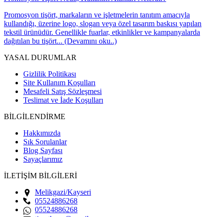
Promosyon tişört, markaların ve işletmelerin tanıtım amacıyla
kullandığı, üzerine logo, slogan veya özel tasarım baskısı yapılan
tekstil ürünüdür. Genellikle fuarlar, etkinlikler ve kampanyalarda
dağıtılan bu tişört... (Devamını oku..)
YASAL DURUMLAR
Gizlilik Politikası
Site Kullanım Koşulları
Mesafeli Satış Sözleşmesi
Teslimat ve İade Koşulları
BİLGİLENDİRME
Hakkımızda
Sık Sorulanlar
Blog Sayfası
Sayaçlarımız
İLETİŞİM BİLGİLERİ
Melikgazi/Kayseri
05524886268
05524886268