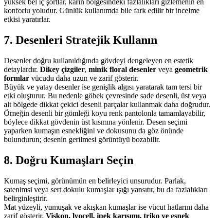
yüksek bel iç şortlar, karın bölgesindeki fazlalıkları gizlemenin en
konforlu yoludur. Günlük kullanımda bile fark edilir bir incelme
etkisi yaratırlar.
7. Desenleri Stratejik Kullanın
Desenler doğru kullanıldığında gövdeyi dengeleyen en estetik
detaylardır.
Dikey çizgiler
,
minik floral desenler
veya
geometrik
formlar
vücudu daha uzun ve zarif gösterir.
Büyük ve yatay desenler ise genişlik algısı yaratarak tam tersi bir
etki oluşturur. Bu nedenle göbek çevresinde sade desenli, üst veya
alt bölgede dikkat çekici desenli parçalar kullanmak daha doğrudur.
Örneğin desenli bir gömleği koyu renk pantolonla tamamlayabilir,
böylece dikkat gövdenin üst kısmına yönlenir. Desen seçimi
yaparken kumaşın esnekliğini ve dokusunu da göz önünde
bulundurun; desenin gerilmesi görüntüyü bozabilir.
8. Doğru Kumaşları Seçin
Kumaş seçimi, görünümün en belirleyici unsurudur. Parlak,
satenimsi veya sert dokulu kumaşlar ışığı yansıtır, bu da fazlalıkları
belirginleştirir.
Mat yüzeyli, yumuşak ve akışkan kumaşlar ise vücut hatlarını daha
zarif gösterir.
Viskon, lyocell, ipek karışımı, triko ve esnek