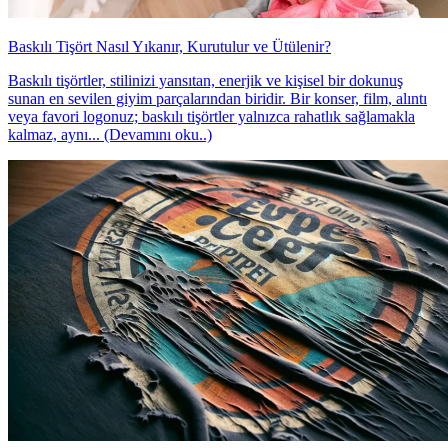
Baskılı Tişört Nasıl Yıkanır, Kurutulur ve Ütülenir?
Baskılı tişörtler, stilinizi yansıtan, enerjik ve kişisel bir dokunuş
sunan en sevilen giyim parçalarından biridir. Bir konser, film, alıntı
veya favori logonuz; baskılı tişörtler yalnızca rahatlık sağlamakla
kalmaz, aynı... (Devamını oku..)